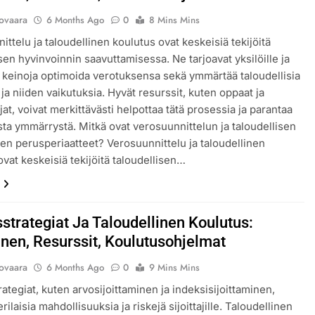
lovaara
6 Months Ago
0
8 Mins Mins
ittelu ja taloudellinen koulutus ovat keskeisiä tekijöitä
isen hyvinvoinnin saavuttamisessa. Ne tarjoavat yksilöille ja
le keinoja optimoida verotuksensa sekä ymmärtää taloudellisia
ja niiden vaikutuksia. Hyvät resurssit, kuten oppaat ja
jat, voivat merkittävästi helpottaa tätä prosessia ja parantaa
ista ymmärrystä. Mitkä ovat verosuunnittelun ja taloudellisen
en perusperiaatteet? Verosuunnittelu ja taloudellinen
ovat keskeisiä tekijöitä taloudellisen…
sstrategiat Ja Taloudellinen Koulutus:
nen, Resurssit, Koulutusohjelmat
lovaara
6 Months Ago
0
9 Mins Mins
rategiat, kuten arvosijoittaminen ja indeksisijoittaminen,
erilaisia mahdollisuuksia ja riskejä sijoittajille. Taloudellinen