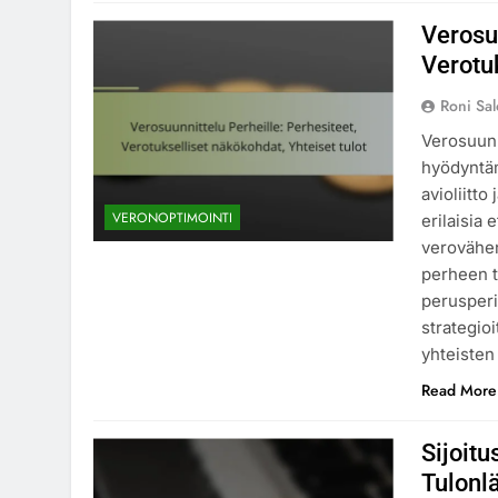
Verosuu
Verotuk
Roni Sa
Verosuunn
hyödyntäm
avioliitto
VERONOPTIMOINTI
erilaisia
verovähen
perheen t
perusperi
strategioi
yhteisten
Read More
Sijoitu
Tulonlä