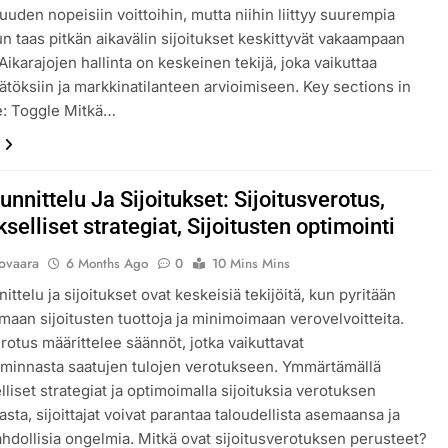
uuden nopeisiin voittoihin, mutta niihin liittyy suurempia
kun taas pitkän aikavälin sijoitukset keskittyvät vakaampaan
ikarajojen hallinta on keskeinen tekijä, joka vaikuttaa
äätöksiin ja markkinatilanteen arvioimiseen. Key sections in
le: Toggle Mitkä…
nnittelu Ja Sijoitukset: Sijoitusverotus,
selliset strategiat, Sijoitusten optimointi
lovaara
6 Months Ago
0
10 Mins Mins
ttelu ja sijoitukset ovat keskeisiä tekijöitä, kun pyritään
aan sijoitusten tuottoja ja minimoimaan verovelvoitteita.
erotus määrittelee säännöt, jotka vaikuttavat
oiminnasta saatujen tulojen verotukseen. Ymmärtämällä
liset strategiat ja optimoimalla sijoituksia verotuksen
sta, sijoittajat voivat parantaa taloudellista asemaansa ja
ahdollisia ongelmia. Mitkä ovat sijoitusverotuksen perusteet?