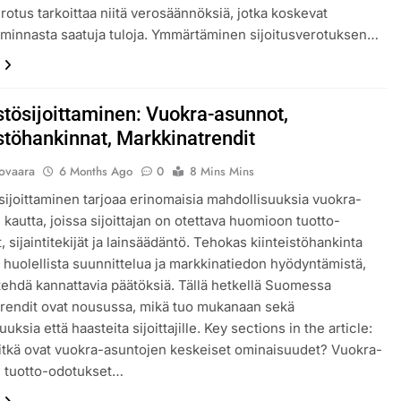
erotus tarkoittaa niitä verosäännöksiä, jotka koskevat
oiminnasta saatuja tuloja. Ymmärtäminen sijoitusverotuksen…
stösijoittaminen: Vuokra-asunnot,
istöhankinnat, Markkinatrendit
lovaara
6 Months Ago
0
8 Mins Mins
ösijoittaminen tarjoaa erinomaisia mahdollisuuksia vuokra-
 kautta, joissa sijoittajan on otettava huomioon tuotto-
 sijaintitekijät ja lainsäädäntö. Tehokas kiinteistöhankinta
ä huolellista suunnittelua ja markkinatiedon hyödyntämistä,
t tehdä kannattavia päätöksiä. Tällä hetkellä Suomessa
rendit ovat nousussa, mikä tuo mukanaan sekä
uksia että haasteita sijoittajille. Key sections in the article:
tkä ovat vuokra-asuntojen keskeiset ominaisuudet? Vuokra-
n tuotto-odotukset…