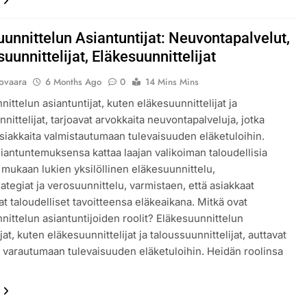
uunnittelun Asiantuntijat: Neuvontapalvelut,
uunnittelijat, Eläkesuunnittelijat
lovaara
6 Months Ago
0
14 Mins Mins
ittelun asiantuntijat, kuten eläkesuunnittelijat ja
nittelijat, tarjoavat arvokkaita neuvontapalveluja, jotka
asiakkaita valmistautumaan tulevaisuuden eläketuloihin.
iantuntemuksensa kattaa laajan valikoiman taloudellisia
, mukaan lukien yksilöllinen eläkesuunnittelu,
rategiat ja verosuunnittelu, varmistaen, että asiakkaat
at taloudelliset tavoitteensa eläkeaikana. Mitkä ovat
nittelun asiantuntijoiden roolit? Eläkesuunnittelun
jat, kuten eläkesuunnittelijat ja taloussuunnittelijat, auttavat
a varautumaan tulevaisuuden eläketuloihin. Heidän roolinsa