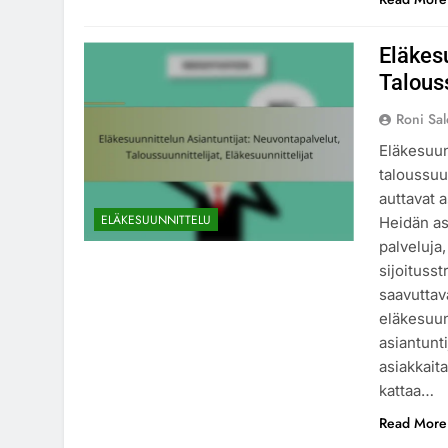
Eläkes
Talouss
Roni Sa
Eläkesuunn
taloussuun
auttavat 
ELÄKESUUNNITTELU
Heidän as
palveluja
sijoitusst
saavuttav
eläkesuun
asiantunti
asiakkait
kattaa…
Read More