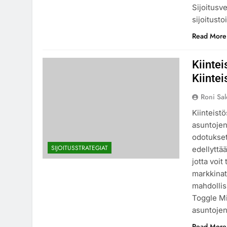
Sijoitusv
sijoitust
Read More
Kiintei
Kiinte
Roni Sa
Kiinteist
asuntojen
odotukset,
SIJOITUSSTRATEGIAT
edellyttä
jotta voi
markkinat
mahdollisu
Toggle Mi
asuntoje
Read More