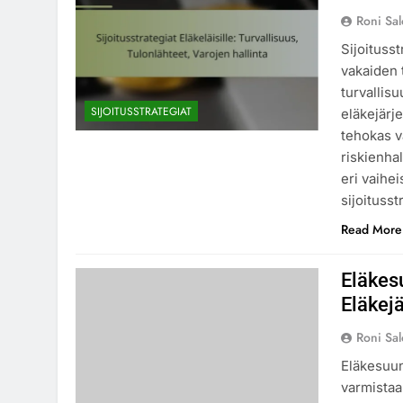
Roni Sa
Sijoituss
vakaiden 
turvallis
SIJOITUSSTRATEGIAT
eläkejärje
tehokas v
riskienha
eri vaihei
sijoitusst
Read More
Eläkes
Eläkejä
Roni Sa
Eläkesuun
varmistaa