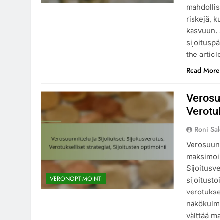
mahdollis
riskejä, 
kasvuun. A
sijoitusp
the artic
Read More
Verosuu
Verotuk
Roni Sa
Verosuunni
maksimoim
Sijoitusv
VERONOPTIMOINTI
sijoitust
verotuksel
näkökulma
välttää m