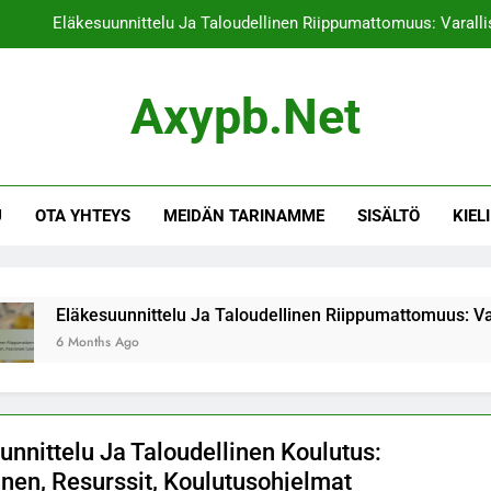
Eläkesuunnittelu Ja Taloudellinen Riippumattomuus: Varallis
Eläkesuunnittelu Ja Sijoitusstrategiat: 
Axypb.net
Eläkesuunnittelu Ja Eläkeoikeudet: Eläkejärjest
Sijoitusstrategiat Ja Perhesiteet: Per
U
OTA YHTEYS
MEIDÄN TARINAMME
SISÄLTÖ
KIELI
Eläkesuunnittelu Ja Taloudellinen Riippumattomuus: Varallis
Eläkesuunnittelu Ja Sijoitusstrategiat: 
Eläkesuunnittelu Ja Eläkeoikeudet: Eläkejärjest
kesuunnittelu Ja Taloudellinen Riippumattomuus: Varallisuuden 
nths Ago
unnittelu Ja Taloudellinen Koulutus:
nen, Resurssit, Koulutusohjelmat