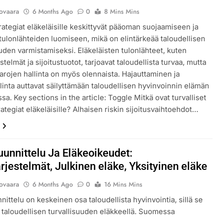
lovaara
6 Months Ago
0
8 Mins Mins
trategiat eläkeläisille keskittyvät pääoman suojaamiseen ja
tulonlähteiden luomiseen, mikä on elintärkeää taloudellisen
uuden varmistamiseksi. Eläkeläisten tulonlähteet, kuten
stelmät ja sijoitustuotot, tarjoavat taloudellista turvaa, mutta
arojen hallinta on myös olennaista. Hajauttaminen ja
llinta auttavat säilyttämään taloudellisen hyvinvoinnin elämän
ssa. Key sections in the article: Toggle Mitkä ovat turvalliset
rategiat eläkeläisille? Alhaisen riskin sijoitusvaihtoehdot…
uunnittelu Ja Eläkeoikeudet:
rjestelmät, Julkinen eläke, Yksityinen eläke
lovaara
6 Months Ago
0
16 Mins Mins
nittelu on keskeinen osa taloudellista hyvinvointia, sillä se
 taloudellisen turvallisuuden eläkkeellä. Suomessa