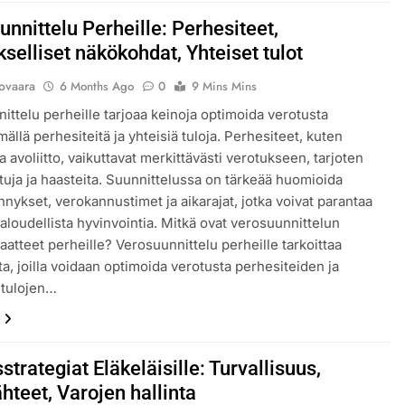
nnittelu Perheille: Perhesiteet,
selliset näkökohdat, Yhteiset tulot
lovaara
6 Months Ago
0
9 Mins Mins
ittelu perheille tarjoaa keinoja optimoida verotusta
ällä perhesiteitä ja yhteisiä tuloja. Perhesiteet, kuten
 ja avoliitto, vaikuttavat merkittävästi verotukseen, tarjoten
 etuja ja haasteita. Suunnittelussa on tärkeää huomioida
nykset, verokannustimet ja aikarajat, jotka voivat parantaa
aloudellista hyvinvointia. Mitkä ovat verosuunnittelun
aatteet perheille? Verosuunnittelu perheille tarkoittaa
ta, joilla voidaan optimoida verotusta perhesiteiden ja
 tulojen…
sstrategiat Eläkeläisille: Turvallisuus,
hteet, Varojen hallinta