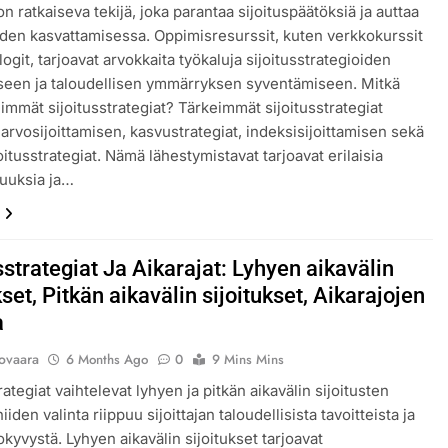
n ratkaiseva tekijä, joka parantaa sijoituspäätöksiä ja auttaa
uden kasvattamisessa. Oppimisresurssit, kuten verkkokurssit
logit, tarjoavat arvokkaita työkaluja sijoitusstrategioiden
seen ja taloudellisen ymmärryksen syventämiseen. Mitkä
eimmät sijoitusstrategiat? Tärkeimmät sijoitusstrategiat
 arvosijoittamisen, kasvustrategiat, indeksisijoittamisen sekä
oitusstrategiat. Nämä lähestymistavat tarjoavat erilaisia
uuksia ja…
sstrategiat Ja Aikarajat: Lyhyen aikavälin
kset, Pitkän aikavälin sijoitukset, Aikarajojen
a
lovaara
6 Months Ago
0
9 Mins Mins
rategiat vaihtelevat lyhyen ja pitkän aikavälin sijoitusten
 niiden valinta riippuu sijoittajan taloudellisista tavoitteista ja
okyvystä. Lyhyen aikavälin sijoitukset tarjoavat