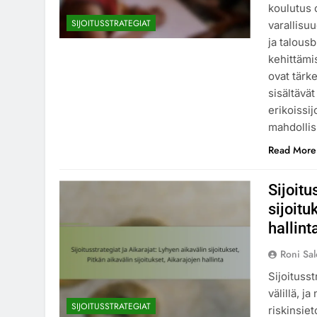
koulutus o
SIJOITUSSTRATEGIAT
varallisu
ja talousb
kehittämi
ovat tärk
sisältävät
erikoissij
mahdollis
Read More
Sijoitu
sijoitu
hallint
Roni Sa
Sijoitusst
välillä, ja
SIJOITUSSTRATEGIAT
riskinsiet