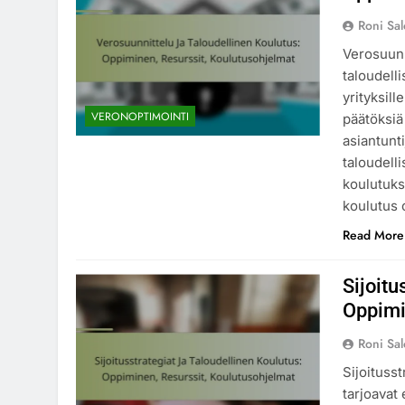
Roni Sa
Verosuunn
taloudell
yrityksil
VERONOPTIMOINTI
päätöksiä 
asiantunti
taloudell
koulutuks
koulutus 
Read More
Sijoitu
Oppimi
Roni Sa
Sijoitusst
tarjoavat 