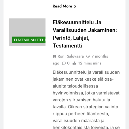
Read More
Eläkesuunnittelu Ja
Varallisuuden Jakaminen:
Perintö, Lahjat,
ELÄKESUUNNITTELU
Testamentti
Roni Salovaara
7 months
ago
0
12 mins mins
Eläkesuunnittelu ja varallisuuden
jakaminen ovat keskeisiä osa-
alueita taloudellisessa
hyvinvoinnissa, jotka varmistavat
varojen siirtymisen halutulla
tavalla. Oikean strategian valinta
riippuu perheen tilanteesta,
varallisuuden määrästä ja
henkilökohtaisista toiveista, ja se