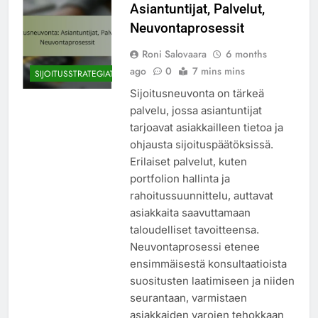
Asiantuntijat, Palvelut,
Neuvontaprosessit
Roni Salovaara
6 months
ago
0
7 mins mins
SIJOITUSSTRATEGIAT
Sijoitusneuvonta on tärkeä
palvelu, jossa asiantuntijat
tarjoavat asiakkailleen tietoa ja
ohjausta sijoituspäätöksissä.
Erilaiset palvelut, kuten
portfolion hallinta ja
rahoitussuunnittelu, auttavat
asiakkaita saavuttamaan
taloudelliset tavoitteensa.
Neuvontaprosessi etenee
ensimmäisestä konsultaatioista
suositusten laatimiseen ja niiden
seurantaan, varmistaen
asiakkaiden varojen tehokkaan