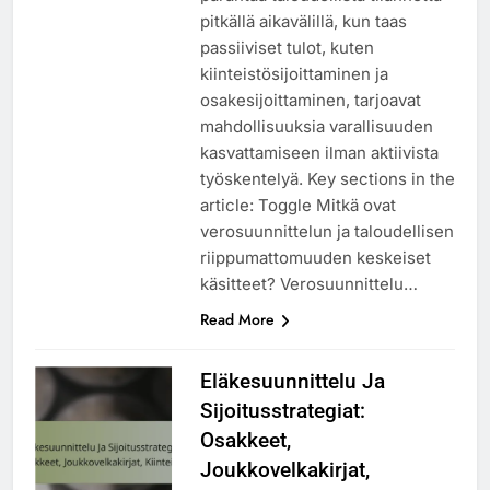
pitkällä aikavälillä, kun taas
passiiviset tulot, kuten
kiinteistösijoittaminen ja
osakesijoittaminen, tarjoavat
mahdollisuuksia varallisuuden
kasvattamiseen ilman aktiivista
työskentelyä. Key sections in the
article: Toggle Mitkä ovat
verosuunnittelun ja taloudellisen
riippumattomuuden keskeiset
käsitteet? Verosuunnittelu…
Read More
Eläkesuunnittelu Ja
Sijoitusstrategiat:
Osakkeet,
Joukkovelkakirjat,