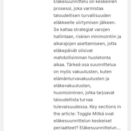
Eläkesuunnittelu on keskeinen
prosessi, joka varmistaa
taloudellisen turvallisuuden
eläkkeelle siirtymisen jälkeen.
Se kattaa strategiat varojen
hallintaan, riskien minimointiin ja
aikarajojen asettamiseen, jotta
eläkepäivät olisivat
mahdollisimman huoletonta
aikaa. Tärkeä osa suunnittelua
on myös vakuutusten, kuten
elämänturvavakuutusten ja
eläkevakuutusten,
huomioiminen, jotka tarjoavat
taloudellista turvaa
tulevaisuudessa. Key sections in
the article: Toggle Mitkä ovat
eläkesuunnittelun keskeiset
periaatteet? Eläkesuunnittelun…