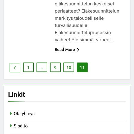
eläkesuunnittelun keskeiset
periaatteet? Eläkesuunnittelun
merkitys taloudelliselle
turvallisuudelle
Eläkesuunnitteluprosessin
vaiheet Yleisimmät virheet…
Read More
1
…
9
10
11
Linkit
Ota yhteys
Sisältö