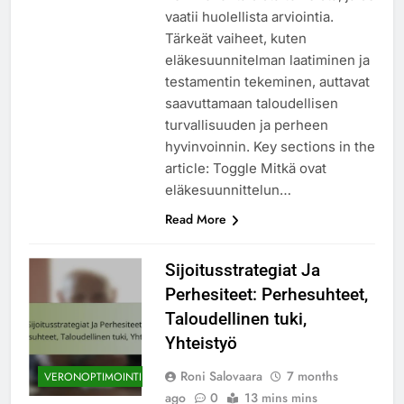
vaatii huolellista arviointia.
Tärkeät vaiheet, kuten
eläkesuunnitelman laatiminen ja
testamentin tekeminen, auttavat
saavuttamaan taloudellisen
turvallisuuden ja perheen
hyvinvoinnin. Key sections in the
article: Toggle Mitkä ovat
eläkesuunnittelun…
Read More
Sijoitusstrategiat Ja
Perhesiteet: Perhesuhteet,
Taloudellinen tuki,
Yhteistyö
Roni Salovaara
7 months
VERONOPTIMOINTI
ago
0
13 mins mins