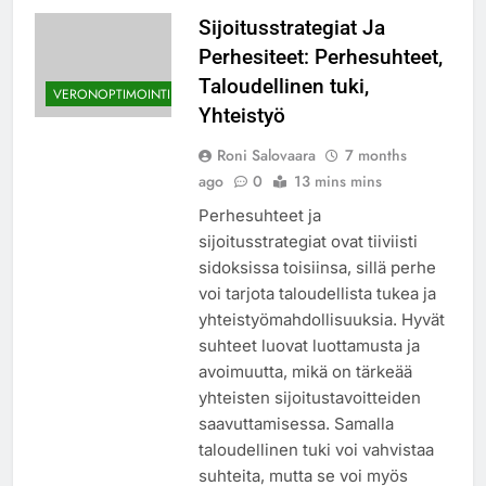
Sijoitusstrategiat Ja
Perhesiteet: Perhesuhteet,
Taloudellinen tuki,
VERONOPTIMOINTI
Yhteistyö
Roni Salovaara
7 months
ago
0
13 mins mins
Perhesuhteet ja
sijoitusstrategiat ovat tiiviisti
sidoksissa toisiinsa, sillä perhe
voi tarjota taloudellista tukea ja
yhteistyömahdollisuuksia. Hyvät
suhteet luovat luottamusta ja
avoimuutta, mikä on tärkeää
yhteisten sijoitustavoitteiden
saavuttamisessa. Samalla
taloudellinen tuki voi vahvistaa
suhteita, mutta se voi myös