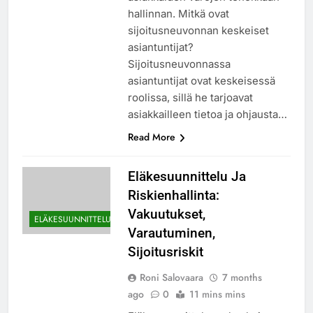
hallinnan. Mitkä ovat
sijoitusneuvonnan keskeiset
asiantuntijat?
Sijoitusneuvonnassa
asiantuntijat ovat keskeisessä
roolissa, sillä he tarjoavat
asiakkailleen tietoa ja ohjausta…
Read More
Eläkesuunnittelu Ja
Riskienhallinta:
Vakuutukset,
ELÄKESUUNNITTELU
Varautuminen,
Sijoitusriskit
Roni Salovaara
7 months
ago
0
11 mins mins