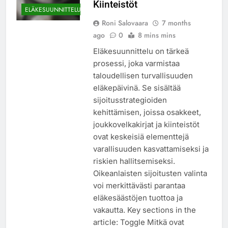
Kiinteistöt
ELÄKESUUNNITTELU
Roni Salovaara
7 months
ago
0
8 mins mins
Eläkesuunnittelu on tärkeä
prosessi, joka varmistaa
taloudellisen turvallisuuden
eläkepäivinä. Se sisältää
sijoitusstrategioiden
kehittämisen, joissa osakkeet,
joukkovelkakirjat ja kiinteistöt
ovat keskeisiä elementtejä
varallisuuden kasvattamiseksi ja
riskien hallitsemiseksi.
Oikeanlaisten sijoitusten valinta
voi merkittävästi parantaa
eläkesäästöjen tuottoa ja
vakautta. Key sections in the
article: Toggle Mitkä ovat