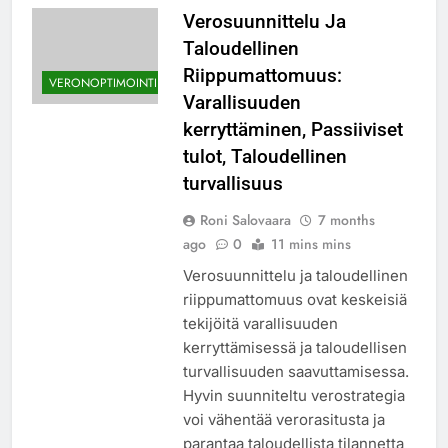
Verosuunnittelu Ja
Taloudellinen
Riippumattomuus:
VERONOPTIMOINTI
Varallisuuden
kerryttäminen, Passiiviset
tulot, Taloudellinen
turvallisuus
Roni Salovaara
7 months
ago
0
11 mins mins
Verosuunnittelu ja taloudellinen
riippumattomuus ovat keskeisiä
tekijöitä varallisuuden
kerryttämisessä ja taloudellisen
turvallisuuden saavuttamisessa.
Hyvin suunniteltu verostrategia
voi vähentää verorasitusta ja
parantaa taloudellista tilannetta