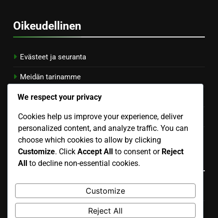
Oikeudellinen
Evästeet ja seuranta
Meidän tarinamme
We respect your privacy
Käyttäjäsopimus
Cookies help us improve your experience, deliver
Ota yhteys
personalized content, and analyze traffic. You can
Tietosuojapolitiikka
choose which cookies to allow by clicking
Customize
. Click
Accept All
to consent or
Reject
Kategoriat
All
to decline non-essential cookies.
Customize
Eläkesuunnittelu
Reject All
Sijoitusstrategiat