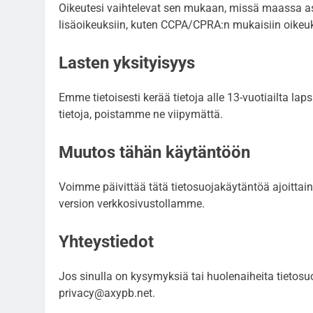
Oikeutesi vaihtelevat sen mukaan, missä maassa asu
lisäoikeuksiin, kuten CCPA/CPRA:n mukaisiin oikeuk
Lasten yksityisyys
Emme tietoisesti kerää tietoja alle 13-vuotiailta l
tietoja, poistamme ne viipymättä.
Muutos tähän käytäntöön
Voimme päivittää tätä tietosuojakäytäntöä ajoittai
version verkkosivustollamme.
Yhteystiedot
Jos sinulla on kysymyksiä tai huolenaiheita tietos
privacy@axypb.net
.