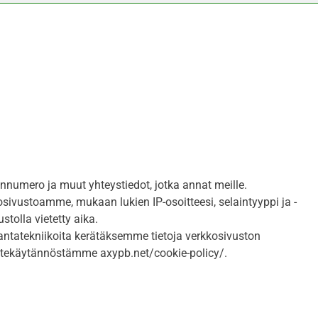
nnumero ja muut yhteystiedot, jotka annat meille.
osivustoamme, mukaan lukien IP-osoitteesi, selaintyyppi ja -
stolla vietetty aika.
ntatekniikoita kerätäksemme tietoja verkkosivuston
västekäytännöstämme axypb.net/cookie-policy/.