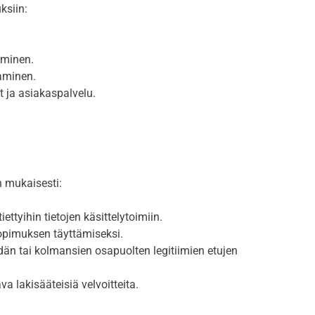
ksiin:
aminen.
aminen.
t ja asiakaspalvelu.
n mukaisesti:
tyihin tietojen käsittelytoimiin.
sopimuksen täyttämiseksi.
dän tai kolmansien osapuolten legitiimien etujen
 lakisääteisiä velvoitteita.