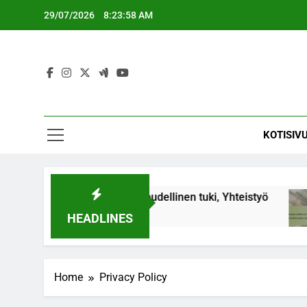
Skip
29/07/2026
8:23:59 AM
to
content
KOTISIV
et: Perhesuhteet, Taloudellinen tuki, Yhteistyö
HEADLINES
Home
Privacy Policy