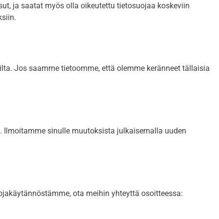
t, ja saatat myös olla oikeutettu tietosuojaa koskeviin
siin.
apsilta. Jos saamme tietoomme, että olemme keränneet tällaisia
n. Ilmoitamme sinulle muutoksista julkaisemalla uuden
uojakäytännöstämme, ota meihin yhteyttä osoitteessa: