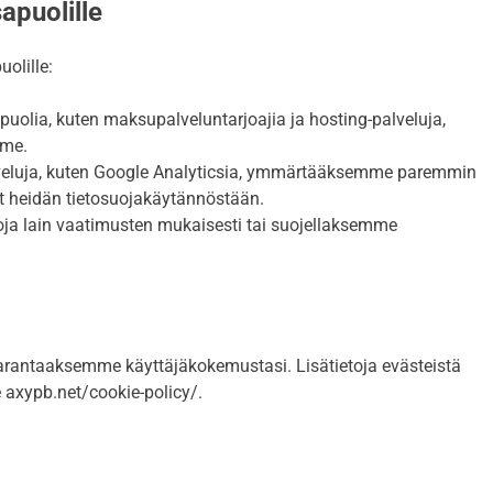
apuolille
olille:
lia, kuten maksupalveluntarjoajia ja hosting-palveluja,
mme.
veluja, kuten Google Analyticsia, ymmärtääksemme paremmin
t heidän tietosuojakäytännöstään.
ja lain vaatimusten mukaisesti tai suojellaksemme
arantaaksemme käyttäjäkokemustasi. Lisätietoja evästeistä
 axypb.net/cookie-policy/.