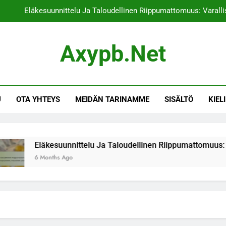
Eläkesuunnittelu Ja Taloudellinen Riippumattomuus: Varallis
Eläkesuunnittelu Ja Sijoitusstrategiat: 
Axypb.net
Eläkesuunnittelu Ja Eläkeoikeudet: Eläkejärjest
Sijoitusstrategiat Ja Perhesiteet: Per
U
OTA YHTEYS
MEIDÄN TARINAMME
SISÄLTÖ
KIELI
Eläkesuunnittelu Ja Taloudellinen Riippumattomuus: Varallis
Eläkesuunnittelu Ja Sijoitusstrategiat: 
Eläkesuunnittelu Ja Eläkeoikeudet: Eläkejärjest
Eläkesuunnittelu Ja Taloudellinen Riippumattomuus: Varallisuu
6 Months Ago