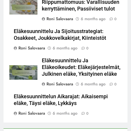
Riippumattomuus: Varallisuuden
kerryttäminen, Passiiviset tulot
Roni Salovaara
6 months ago
0
Eläkesuunnittelu Ja Sijoitusstrategiat:
Osakkeet, Joukkovelkakirjat, Kiinteistöt
Roni Salovaara
6 months ago
0
Eläkesuunnittelu Ja
Eläkeoikeudet: Eläkejärjestelmät,
Julkinen eläke, Yksityinen eläke
Roni Salovaara
6 months ago
0
Eläkesuunnittelun Aikarajat: Aikaisempi
eläke, Täysi eläke, Lykkäys
Roni Salovaara
6 months ago
0