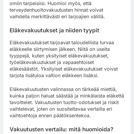
omiin tarpeisiisi. Huomioi myös, että
terveydenhuoltovakuutusten hinnat voivat
vaihdella merkittävästi eri tarjoajien välillä.
Eläkevakuutukset ja niiden tyypit
Eläkevakuutukset tarjoavat taloudellista turvaa
eläkkeelle siirtymisen jälkeen. Niitä on useita
tyyppejä, kuten yksityiset eläkevakuutukset,
työeläkevakuutukset ja vapaaehtoiset
eläkesäästöt. Yksityiset eläkevakuutukset voivat
tarjota lisätuloa valtion eläkkeen lisäksi.
Eläkevakuutusten valinnassa on tärkeää miettiä,
kuinka paljon haluat säästää ja minkälaista eläkettä
tavoittelet. Vakuutusten tuotto-odotukset ja riskit
vaihtelevat, joten on suositeltavaa vertailla eri
vaihtoehtoja ennen päätöksentekoa.
Vakuutusten vertailu: mitä huomioida?