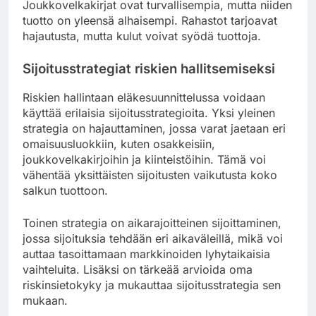
Joukkovelkakirjat ovat turvallisempia, mutta niiden
tuotto on yleensä alhaisempi. Rahastot tarjoavat
hajautusta, mutta kulut voivat syödä tuottoja.
Sijoitusstrategiat riskien hallitsemiseksi
Riskien hallintaan eläkesuunnittelussa voidaan
käyttää erilaisia sijoitusstrategioita. Yksi yleinen
strategia on hajauttaminen, jossa varat jaetaan eri
omaisuusluokkiin, kuten osakkeisiin,
joukkovelkakirjoihin ja kiinteistöihin. Tämä voi
vähentää yksittäisten sijoitusten vaikutusta koko
salkun tuottoon.
Toinen strategia on aikarajoitteinen sijoittaminen,
jossa sijoituksia tehdään eri aikaväleillä, mikä voi
auttaa tasoittamaan markkinoiden lyhytaikaisia
vaihteluita. Lisäksi on tärkeää arvioida oma
riskinsietokyky ja mukauttaa sijoitusstrategia sen
mukaan.