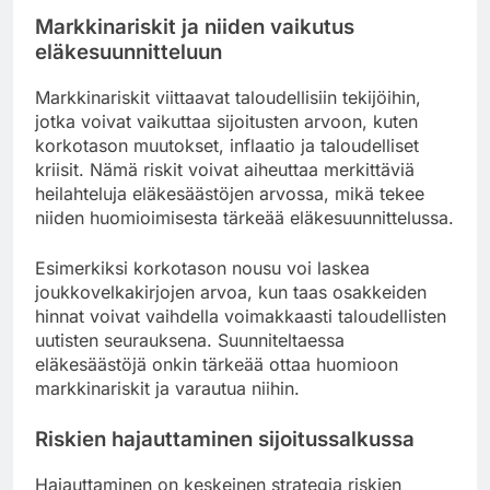
Markkinariskit ja niiden vaikutus
eläkesuunnitteluun
Markkinariskit viittaavat taloudellisiin tekijöihin,
jotka voivat vaikuttaa sijoitusten arvoon, kuten
korkotason muutokset, inflaatio ja taloudelliset
kriisit. Nämä riskit voivat aiheuttaa merkittäviä
heilahteluja eläkesäästöjen arvossa, mikä tekee
niiden huomioimisesta tärkeää eläkesuunnittelussa.
Esimerkiksi korkotason nousu voi laskea
joukkovelkakirjojen arvoa, kun taas osakkeiden
hinnat voivat vaihdella voimakkaasti taloudellisten
uutisten seurauksena. Suunniteltaessa
eläkesäästöjä onkin tärkeää ottaa huomioon
markkinariskit ja varautua niihin.
Riskien hajauttaminen sijoitussalkussa
Hajauttaminen on keskeinen strategia riskien