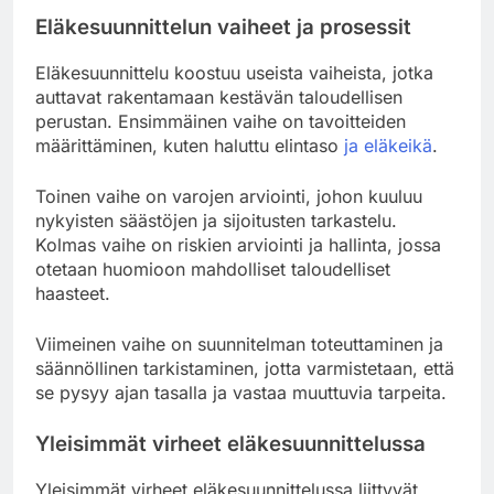
Eläkesuunnittelun vaiheet ja prosessit
Eläkesuunnittelu koostuu useista vaiheista, jotka
auttavat rakentamaan kestävän taloudellisen
perustan. Ensimmäinen vaihe on tavoitteiden
määrittäminen, kuten haluttu elintaso
ja eläkeikä
.
Toinen vaihe on varojen arviointi, johon kuuluu
nykyisten säästöjen ja sijoitusten tarkastelu.
Kolmas vaihe on riskien arviointi ja hallinta, jossa
otetaan huomioon mahdolliset taloudelliset
haasteet.
Viimeinen vaihe on suunnitelman toteuttaminen ja
säännöllinen tarkistaminen, jotta varmistetaan, että
se pysyy ajan tasalla ja vastaa muuttuvia tarpeita.
Yleisimmät virheet eläkesuunnittelussa
Yleisimmät virheet eläkesuunnittelussa liittyvät