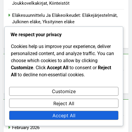
Joukkovelkakirjat, Kiinteistöt
Eläkesuunnittelu Ja Eläkeoikeudet: Eläkejärjestelmät,
Julkinen eläke, Yksityinen eläke
Eläkesuunnittelun Aikarajat: Aikaisempi eläke, Täysi
We respect your privacy
eläke, Lykkäys
Cookies help us improve your experience, deliver
personalized content, and analyze traffic. You can
choose which cookies to allow by clicking
Haku
Customize
. Click
Accept All
to consent or
Reject
All
to decline non-essential cookies.
Search
for:
Customize
Reject All
Arkisto
Accept All
February 2026