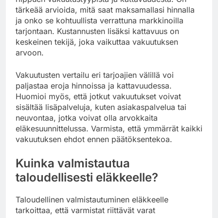
tärkeää arvioida, mitä saat maksamallasi hinnalla
ja onko se kohtuullista verrattuna markkinoilla
tarjontaan. Kustannusten lisäksi kattavuus on
keskeinen tekijä, joka vaikuttaa vakuutuksen
arvoon.
Vakuutusten vertailu eri tarjoajien välillä voi
paljastaa eroja hinnoissa ja kattavuudessa.
Huomioi myös, että jotkut vakuutukset voivat
sisältää lisäpalveluja, kuten asiakaspalvelua tai
neuvontaa, jotka voivat olla arvokkaita
eläkesuunnittelussa. Varmista, että ymmärrät kaikki
vakuutuksen ehdot ennen päätöksentekoa.
Kuinka valmistautua
taloudellisesti eläkkeelle?
Taloudellinen valmistautuminen eläkkeelle
tarkoittaa, että varmistat riittävät varat