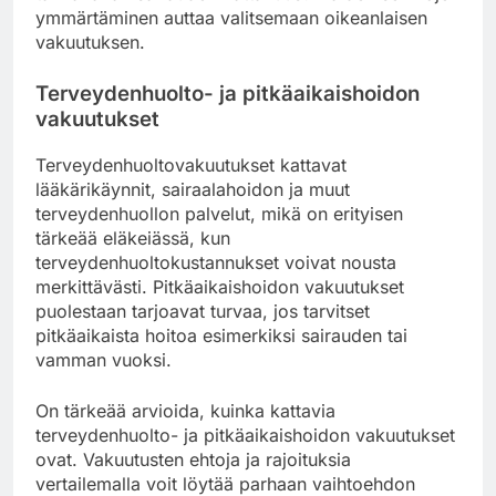
ymmärtäminen auttaa valitsemaan oikeanlaisen
vakuutuksen.
Terveydenhuolto- ja pitkäaikaishoidon
vakuutukset
Terveydenhuoltovakuutukset kattavat
lääkärikäynnit, sairaalahoidon ja muut
terveydenhuollon palvelut, mikä on erityisen
tärkeää eläkeiässä, kun
terveydenhuoltokustannukset voivat nousta
merkittävästi. Pitkäaikaishoidon vakuutukset
puolestaan tarjoavat turvaa, jos tarvitset
pitkäaikaista hoitoa esimerkiksi sairauden tai
vamman vuoksi.
On tärkeää arvioida, kuinka kattavia
terveydenhuolto- ja pitkäaikaishoidon vakuutukset
ovat. Vakuutusten ehtoja ja rajoituksia
vertailemalla voit löytää parhaan vaihtoehdon