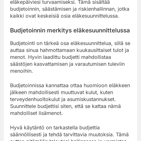
eläkepäiviesi turvaamiseksi. Tämä sisältää
budjetoinnin, säästämisen ja riskienhallinnan, jotka
kaikki ovat keskeisiä osia eläkesuunnittelussa.
Budjetoinnin merkitys eläkesuunnittelussa
Budjetointi on tärkeä osa eläkesuunnittelua, sillä se
auttaa sinua hahmottamaan kuukausittaiset tulot ja
menot. Hyvin laadittu budjetti mahdollistaa
säästöjen kasvattamisen ja varautumisen tuleviin
menoihin.
Budjetoinnissa kannattaa ottaa huomioon eläkkeen
jälkeen mahdollisesti muuttuvat kulut, kuten
terveydenhuoltokulut ja asumiskustannukset.
Suunnittele budjettisi siten, että se kattaa nämä
mahdolliset lisämenot.
Hyvä käytäntö on tarkastella budjettia
säännöllisesti ja tehdä tarvittavia muutoksia. Tämä