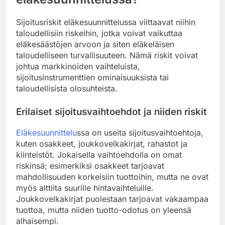
Sijoitusriskit eläkesuunnittelussa viittaavat niihin
taloudellisiin riskeihin, jotka voivat vaikuttaa
eläkesäästöjen arvoon ja siten eläkeläisen
taloudelliseen turvallisuuteen. Nämä riskit voivat
johtua markkinoiden vaihteluista,
sijoitusinstrumenttien ominaisuuksista tai
taloudellisista olosuhteista.
Erilaiset sijoitusvaihtoehdot ja niiden riskit
Eläkesuunnittelu
ssa on useita sijoitusvaihtoehtoja,
kuten osakkeet, joukkovelkakirjat, rahastot ja
kiinteistöt. Jokaisella vaihtoehdolla on omat
riskinsä; esimerkiksi osakkeet tarjoavat
mahdollisuuden korkeisiin tuottoihin, mutta ne ovat
myös alttiita suurille hintavaihteluille.
Joukkovelkakirjat puolestaan tarjoavat vakaampaa
tuottoa, mutta niiden tuotto-odotus on yleensä
alhaisempi.