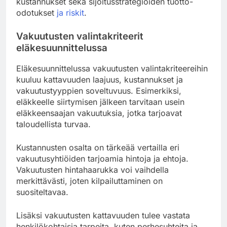
kustannukset sekä sijoitusstrategioiden tuotto-
odotukset
ja riskit
.
Vakuutusten valintakriteerit
eläkesuunnittelussa
Eläkesuunnittelussa vakuutusten valintakriteereihin
kuuluu kattavuuden laajuus, kustannukset ja
vakuutustyyppien soveltuvuus. Esimerkiksi,
eläkkeelle siirtymisen jälkeen tarvitaan usein
eläkkeensaajan vakuutuksia, jotka tarjoavat
taloudellista turvaa.
Kustannusten osalta on tärkeää vertailla eri
vakuutusyhtiöiden tarjoamia hintoja ja ehtoja.
Vakuutusten hintahaarukka voi vaihdella
merkittävästi, joten kilpailuttaminen on
suositeltavaa.
Lisäksi vakuutusten kattavuuden tulee vastata
henkilökohtaisia tarpeita, kuten perhesuhteita ja