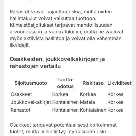
Rahastot voivat hajauttaa riskiä, mutta niiden
hallintakulut voivat vaikuttaa tuottoon.
Kiinteistösijoitukset tarjoavat mahdollisuuden
arvonnousuun ja vuokratuloihin, mutta ne vaativat
myös aktiivista hallintoa ja voivat olla vähemmän
likvidejä.
Osakkeiden, joukkovelkakirjojen ja
rahastojen vertailu
Tuotto-
Sijoitusmuoto
Riskitaso
Likviditeetti
odotus
Osakkeet
Korkea
Korkea
Korkea
Joukkovelkakirjat
Kohtalainen
Matala
Korkea
Rahastot
Kohtalainen
Kohtalainen
Korkea
Osakkeet tarjoavat potentiaalisesti korkeimmat
tuotot, mutta niihin liittyy myös suurin riski.