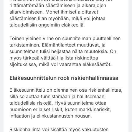
riittämättömään säästämiseen ja aikarajojen
aliarvioimiseen. Monet ihmiset aloittavat
säästämisen liian myöhään, mikä voi johtaa
taloudellisiin ongelmiin eläkkeellä.
Toinen yleinen virhe on suunnitelman puutteellinen
tarkistaminen. Elämäntilanteet muuttuvat, ja
suunnitelman tulisi heijastaa näitä muutoksia. On
myös tärkeää välttää liiallista riskinottoa
sijoituksissa, mikä voi vaarantaa eläkesäästöt.
Eläkesuunnittelun rooli riskienhallinnassa
Eläkesuunnittelu on olennainen osa riskienhallintaa,
sillä se auttaa tunnistamaan ja hallitsemaan
taloudellisia riskejä. Hyvä suunnitelma ottaa
huomioon erilaiset riskit, kuten markkinariskit,
inflaation ja elinkustannusten nousun.
Riskienhallinta voi sisältää myös vakuutusten