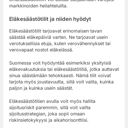
markkinoiden heilahteluilta.
Eläkesäästötilit ja niiden hyödyt
Eläkesäästötilit tarjoavat erinomaisen tavan
säästää eläkepäiviä varten. Ne tarjoavat usein
verotuksellisia etuja, kuten verovähennykset tai
verovapaat nostot eläkeiässä.
Suomessa voit hyödyntää esimerkiksi yksityisiä
eläkevakuutuksia tai eläkesäästötiliä, jotka auttavat
sinua säästämään tehokkaasti. Nämä tilit voivat
tarjota myös joustavuutta, sillä voit valita, kuinka
paljon ja kuinka usein säästät.
Eläkesäästötilien avulla voit myös hallita
sijoitusriskit paremmin, sillä voit valita
sijoitusstrategian, joka sopii omaan
riskinsietokykyysi ja aikahorisonttiisi.