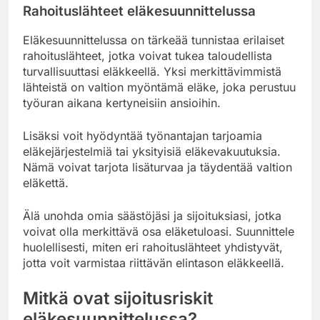
Rahoituslähteet eläkesuunnittelussa
Eläkesuunnittelussa on tärkeää tunnistaa erilaiset
rahoituslähteet, jotka voivat tukea taloudellista
turvallisuuttasi eläkkeellä. Yksi merkittävimmistä
lähteistä on valtion myöntämä eläke, joka perustuu
työuran aikana kertyneisiin ansioihin.
Lisäksi voit hyödyntää työnantajan tarjoamia
eläkejärjestelmiä tai yksityisiä eläkevakuutuksia.
Nämä voivat tarjota lisäturvaa ja täydentää valtion
eläkettä.
Älä unohda omia säästöjäsi ja sijoituksiasi, jotka
voivat olla merkittävä osa eläketuloasi. Suunnittele
huolellisesti, miten eri rahoituslähteet yhdistyvät,
jotta voit varmistaa riittävän elintason eläkkeellä.
Mitkä ovat sijoitusriskit
eläkesuunnittelussa?