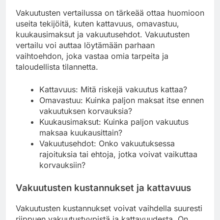
Vakuutusten vertailussa on tärkeää ottaa huomioon
useita tekijöitä, kuten kattavuus, omavastuu,
kuukausimaksut ja vakuutusehdot. Vakuutusten
vertailu voi auttaa löytämään parhaan
vaihtoehdon, joka vastaa omia tarpeita ja
taloudellista tilannetta.
Kattavuus: Mitä riskejä vakuutus kattaa?
Omavastuu: Kuinka paljon maksat itse ennen
vakuutuksen korvauksia?
Kuukausimaksut: Kuinka paljon vakuutus
maksaa kuukausittain?
Vakuutusehdot: Onko vakuutuksessa
rajoituksia tai ehtoja, jotka voivat vaikuttaa
korvauksiin?
Vakuutusten kustannukset ja kattavuus
Vakuutusten kustannukset voivat vaihdella suuresti
riippuen vakuutustyypistä ja kattavuudesta. On