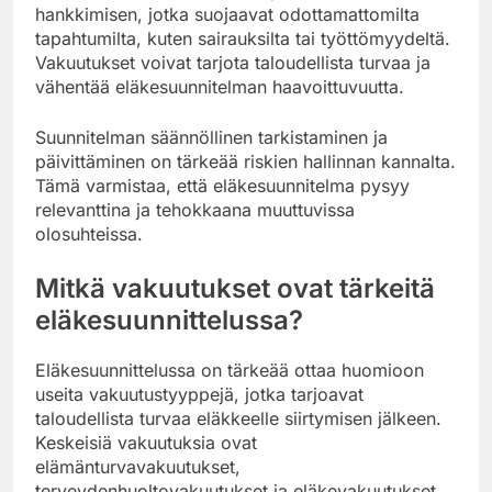
hankkimisen, jotka suojaavat odottamattomilta
tapahtumilta, kuten sairauksilta tai työttömyydeltä.
Vakuutukset voivat tarjota taloudellista turvaa ja
vähentää eläkesuunnitelman haavoittuvuutta.
Suunnitelman säännöllinen tarkistaminen ja
päivittäminen on tärkeää riskien hallinnan kannalta.
Tämä varmistaa, että eläkesuunnitelma pysyy
relevanttina ja tehokkaana muuttuvissa
olosuhteissa.
Mitkä vakuutukset ovat tärkeitä
eläkesuunnittelussa?
Eläkesuunnittelussa on tärkeää ottaa huomioon
useita vakuutustyyppejä, jotka tarjoavat
taloudellista turvaa eläkkeelle siirtymisen jälkeen.
Keskeisiä vakuutuksia ovat
elämänturvavakuutukset,
terveydenhuoltovakuutukset ja eläkevakuutukset,