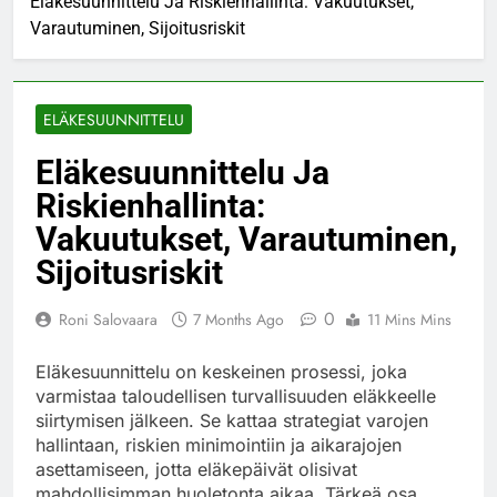
Eläkesuunnittelu Ja Riskienhallinta: Vakuutukset,
Varautuminen, Sijoitusriskit
ELÄKESUUNNITTELU
Eläkesuunnittelu Ja
Riskienhallinta:
Vakuutukset, Varautuminen,
Sijoitusriskit
0
Roni Salovaara
7 Months Ago
11 Mins Mins
Eläkesuunnittelu on keskeinen prosessi, joka
varmistaa taloudellisen turvallisuuden eläkkeelle
siirtymisen jälkeen. Se kattaa strategiat varojen
hallintaan, riskien minimointiin ja aikarajojen
asettamiseen, jotta eläkepäivät olisivat
mahdollisimman huoletonta aikaa. Tärkeä osa