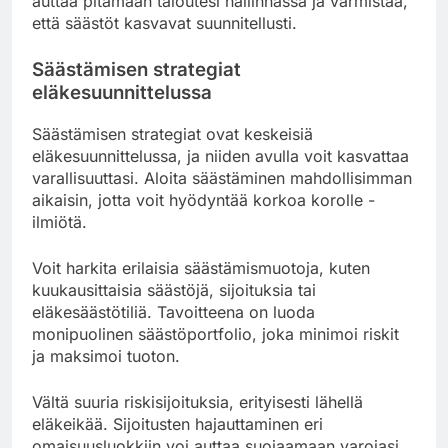
auttaa pitämään taloutesi hallinnassa ja varmistaa,
että säästöt kasvavat suunnitellusti.
Säästämisen strategiat
eläkesuunnittelussa
Säästämisen strategiat ovat keskeisiä
eläkesuunnittelussa, ja niiden avulla voit kasvattaa
varallisuuttasi. Aloita säästäminen mahdollisimman
aikaisin, jotta voit hyödyntää korkoa korolle -
ilmiötä.
Voit harkita erilaisia säästämismuotoja, kuten
kuukausittaisia säästöjä, sijoituksia tai
eläkesäästötiliä. Tavoitteena on luoda
monipuolinen säästöportfolio, joka minimoi riskit
ja maksimoi tuoton.
Vältä suuria riskisijoituksia, erityisesti lähellä
eläkeikää. Sijoitusten hajauttaminen eri
omaisuusluokkiin voi auttaa suojaamaan varojasi