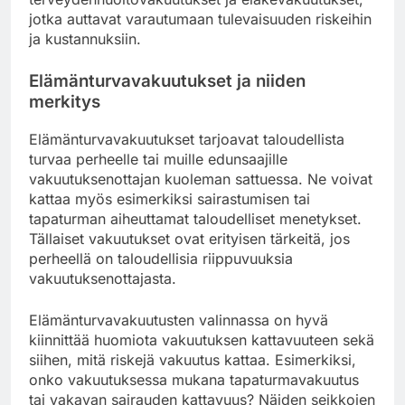
jotka auttavat varautumaan tulevaisuuden riskeihin
ja kustannuksiin.
Elämänturvavakuutukset ja niiden
merkitys
Elämänturvavakuutukset tarjoavat taloudellista
turvaa perheelle tai muille edunsaajille
vakuutuksenottajan kuoleman sattuessa. Ne voivat
kattaa myös esimerkiksi sairastumisen tai
tapaturman aiheuttamat taloudelliset menetykset.
Tällaiset vakuutukset ovat erityisen tärkeitä, jos
perheellä on taloudellisia riippuvuuksia
vakuutuksenottajasta.
Elämänturvavakuutusten valinnassa on hyvä
kiinnittää huomiota vakuutuksen kattavuuteen sekä
siihen, mitä riskejä vakuutus kattaa. Esimerkiksi,
onko vakuutuksessa mukana tapaturmavakuutus
tai vakavan sairauden kattavuus? Näiden seikkojen