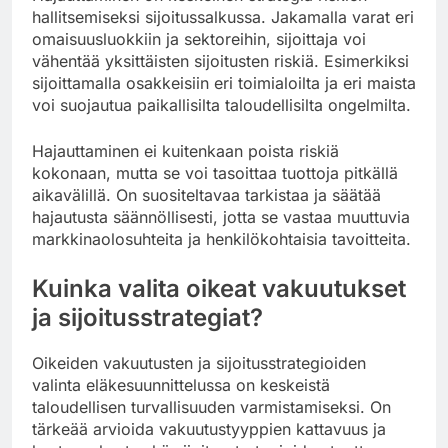
hallitsemiseksi sijoitussalkussa. Jakamalla varat eri
omaisuusluokkiin ja sektoreihin, sijoittaja voi
vähentää yksittäisten sijoitusten riskiä. Esimerkiksi
sijoittamalla osakkeisiin eri toimialoilta ja eri maista
voi suojautua paikallisilta taloudellisilta ongelmilta.
Hajauttaminen ei kuitenkaan poista riskiä
kokonaan, mutta se voi tasoittaa tuottoja pitkällä
aikavälillä. On suositeltavaa tarkistaa ja säätää
hajautusta säännöllisesti, jotta se vastaa muuttuvia
markkinaolosuhteita ja henkilökohtaisia tavoitteita.
Kuinka valita oikeat vakuutukset
ja sijoitusstrategiat?
Oikeiden vakuutusten ja sijoitusstrategioiden
valinta eläkesuunnittelussa on keskeistä
taloudellisen turvallisuuden varmistamiseksi. On
tärkeää arvioida vakuutustyyppien kattavuus ja