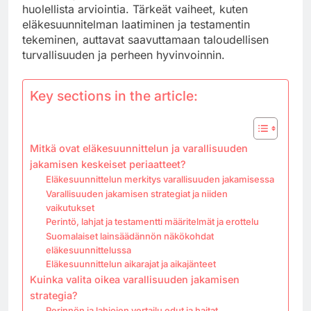
huolellista arviointia. Tärkeät vaiheet, kuten
eläkesuunnitelman laatiminen ja testamentin
tekeminen, auttavat saavuttamaan taloudellisen
turvallisuuden ja perheen hyvinvoinnin.
Key sections in the article:
Mitkä ovat eläkesuunnittelun ja varallisuuden
jakamisen keskeiset periaatteet?
Eläkesuunnittelun merkitys varallisuuden jakamisessa
Varallisuuden jakamisen strategiat ja niiden
vaikutukset
Perintö, lahjat ja testamentti määritelmät ja erottelu
Suomalaiset lainsäädännön näkökohdat
eläkesuunnittelussa
Eläkesuunnittelun aikarajat ja aikajänteet
Kuinka valita oikea varallisuuden jakamisen
strategia?
Perinnön ja lahjojen vertailu edut ja haitat