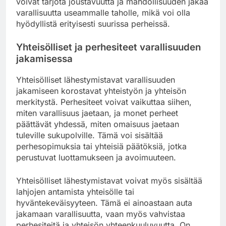
voivat tarjota joustavuutta ja mahdollisuuden jakaa
varallisuutta useammalle taholle, mikä voi olla
hyödyllistä erityisesti suurissa perheissä.
Yhteisölliset ja perhesiteet varallisuuden
jakamisessa
Yhteisölliset lähestymistavat varallisuuden
jakamiseen korostavat yhteistyön ja yhteisön
merkitystä. Perhesiteet voivat vaikuttaa siihen,
miten varallisuus jaetaan, ja monet perheet
päättävät yhdessä, miten omaisuus jaetaan
tuleville sukupolville. Tämä voi sisältää
perhesopimuksia tai yhteisiä päätöksiä, jotka
perustuvat luottamukseen ja avoimuuteen.
Yhteisölliset lähestymistavat voivat myös sisältää
lahjojen antamista yhteisölle tai
hyväntekeväisyyteen. Tämä ei ainoastaan auta
jakamaan varallisuutta, vaan myös vahvistaa
perhesiteitä ja yhteisön yhteenkuuluvuutta. On