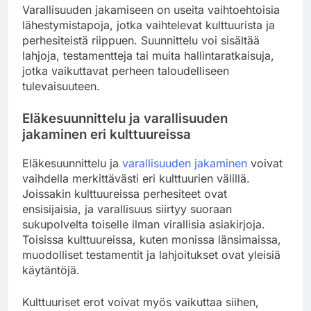
Varallisuuden jakamiseen on useita vaihtoehtoisia
lähestymistapoja, jotka vaihtelevat kulttuurista ja
perhesiteistä riippuen. Suunnittelu voi sisältää
lahjoja, testamentteja tai muita hallintaratkaisuja,
jotka vaikuttavat perheen taloudelliseen
tulevaisuuteen.
Eläkesuunnittelu ja varallisuuden
jakaminen eri kulttuureissa
Eläkesuunnittelu ja
varallisuuden jakaminen
voivat
vaihdella merkittävästi eri kulttuurien välillä.
Joissakin kulttuureissa perhesiteet ovat
ensisijaisia, ja varallisuus siirtyy suoraan
sukupolvelta toiselle ilman virallisia asiakirjoja.
Toisissa kulttuureissa, kuten monissa länsimaissa,
muodolliset testamentit ja lahjoitukset ovat yleisiä
käytäntöjä.
Kulttuuriset erot voivat myös vaikuttaa siihen,