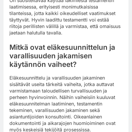
On suositeltavaa käyttää lakimiestä testamentin
laatimisessa, erityisesti monimutkaisissa
tilanteissa, jotta kaikki oikeudelliset vaatimukset
täyttyvät. Hyvin laadittu testamentti voi estää
riitoja perillisten välillä ja varmistaa, että omaisuus
jaetaan halutulla tavalla.
Mitkä ovat eläkesuunnittelun ja
varallisuuden jakamisen
käytännön vaiheet?
Eläkesuunnittelu ja varallisuuden jakaminen
sisältävät useita tärkeitä vaiheita, jotka auttavat
varmistamaan taloudellisen turvallisuuden ja
perheen hyvinvoinnin. Näihin vaiheisiin kuuluvat
eläkesuunnitelman laatiminen, testamentin
tekeminen, varallisuuden jakaminen sekä
asiantuntijoiden konsultointi. Oikeanlainen
dokumentointi ja aikarajojen huomioiminen ovat
myös keskeisiä tekijöitä prosessissa.