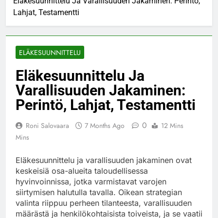
Eläkesuunnittelu Ja Varallisuuden Jakaminen: Perintö,
Lahjat, Testamentti
ELÄKESUUNNITTELU
Eläkesuunnittelu Ja
Varallisuuden Jakaminen:
Perintö, Lahjat, Testamentti
0
Roni Salovaara
7 Months Ago
12 Mins
Mins
Eläkesuunnittelu ja varallisuuden jakaminen ovat
keskeisiä osa-alueita taloudellisessa
hyvinvoinnissa, jotka varmistavat varojen
siirtymisen halutulla tavalla. Oikean strategian
valinta riippuu perheen tilanteesta, varallisuuden
määrästä ja henkilökohtaisista toiveista, ja se vaatii