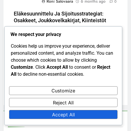
Roni Salovaara
6 months ago
0
Eläkesuunnittelu Ja Sijoitusstrategiat:
Osakkeet, Joukkovelkakirjat, Kiinteistöt
Roni Salovaara
6 months ago
0
We respect your privacy
Eläkesuunnittelu Ja
Cookies help us improve your experience, deliver
Eläkeoikeudet: Eläkejärjestelmät,
personalized content, and analyze traffic. You can
Julkinen eläke, Yksityinen eläke
choose which cookies to allow by clicking
Roni Salovaara
6 months ago
0
Customize
. Click
Accept All
to consent or
Reject
All
to decline non-essential cookies.
Eläkesuunnittelun Aikarajat: Aikaisempi
eläke, Täysi eläke, Lykkäys
Customize
Roni Salovaara
6 months ago
0
Reject All
Accept All
Linkit