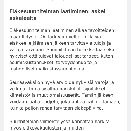
Eläkesuunnitelman laatiminen: askel
askeleelta
Eläkesuunnitelman laatiminen alkaa tavoitteiden
määrittelystä. On tärkeää miettiä, millaisia
eläkkeelle jäämisen jälkeen tarvittavia tuloja ja
varoja tarvitaan. Suunnitelman tulee kattaa sekä
nykyiset että tulevat taloudelliset tarpeet, kuten
asumiskustannukset, terveydenhuolto ja
mahdolliset matkustussuunnitelmat.
Seuraavaksi on hyvä arvioida nykyisiä varoja ja
velkoja. Tämä sisältää pankkitilit, sijoitukset,
kiinteistöt ja muut omaisuuserät. Tämän jälkeen
voidaan laatia budjetti, joka auttaa hahmottamaan,
kuinka paljon rahaa tarvitaan eläkepäivinä.
Suunnitelman viimeistelyssä kannattaa harkita
myös eläkevakuutusten ja muiden