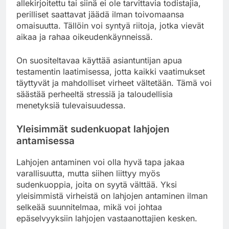
allekirjoitettu tai siinä ei ole tarvittavia todistajia,
perilliset saattavat jäädä ilman toivomaansa
omaisuutta. Tällöin voi syntyä riitoja, jotka vievät
aikaa ja rahaa oikeudenkäynneissä.
On suositeltavaa käyttää asiantuntijan apua
testamentin laatimisessa, jotta kaikki vaatimukset
täyttyvät ja mahdolliset virheet vältetään. Tämä voi
säästää perheeltä stressiä ja taloudellisia
menetyksiä tulevaisuudessa.
Yleisimmät sudenkuopat lahjojen
antamisessa
Lahjojen antaminen voi olla hyvä tapa jakaa
varallisuutta, mutta siihen liittyy myös
sudenkuoppia, joita on syytä välttää. Yksi
yleisimmistä virheistä on lahjojen antaminen ilman
selkeää suunnitelmaa, mikä voi johtaa
epäselvyyksiin lahjojen vastaanottajien kesken.