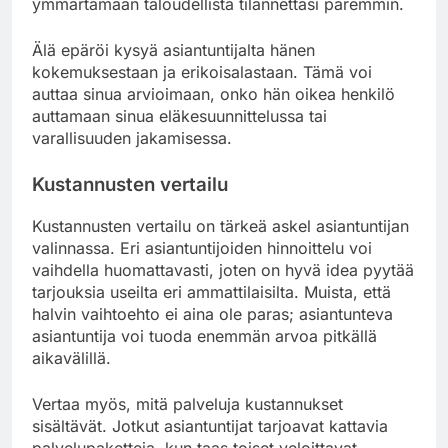
ymmärtämään taloudellista tilannettasi paremmin.
Älä epäröi kysyä asiantuntijalta hänen
kokemuksestaan ja erikoisalastaan. Tämä voi
auttaa sinua arvioimaan, onko hän oikea henkilö
auttamaan sinua eläkesuunnittelussa tai
varallisuuden jakamisessa.
Kustannusten vertailu
Kustannusten vertailu on tärkeä askel asiantuntijan
valinnassa. Eri asiantuntijoiden hinnoittelu voi
vaihdella huomattavasti, joten on hyvä idea pyytää
tarjouksia useilta eri ammattilaisilta. Muista, että
halvin vaihtoehto ei aina ole paras; asiantunteva
asiantuntija voi tuoda enemmän arvoa pitkällä
aikavälillä.
Vertaa myös, mitä palveluja kustannukset
sisältävät. Jotkut asiantuntijat tarjoavat kattavia