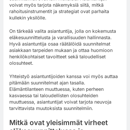
voivat myös tarjota näkemyksiä siitä, mitkä
rahoitusinstrumentit ja strategiat ovat parhaita
kullekin yksilölle.
On tärkeää valita asiantuntija, jolla on kokemusta
eläkesuunnittelusta ja varallisuuden hallinnasta.
Hyvä asiantuntija osaa räätälöidä suunnitelmat
asiakkaan tarpeiden mukaan ja ottaa huomioon
henkilökohtaiset tavoitteet sekä taloudelliset
olosuhteet.
Yhteistyö asiantuntijoiden kanssa voi myös auttaa
pitämään suunnitelmat ajan tasalla.
Elämäntilanteen muuttuessa, kuten perheen
kasvaessa tai taloudellisten olosuhteiden
muuttuessa, asiantuntijat voivat tarjota neuvoja
tarvittavista muutoksista suunnitelmiin.
Mitkä ovat yleisimmät virheet