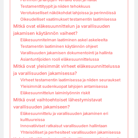
Testamenttityypit ja niiden tehokkuus
Verotukselliset näkökohdat lahjoissa ja perinnöissä
Oikeudelliset vaatimukset testamentin laatimisessa
Mitkä ovat eläkesuunnittelun ja varallisuuden
jakamisen käytännön vaiheet?
Eläkesuunnitelman laatiminen askel askeleelta
Testamentin laatiminen käytännön ohjeet
Varallisuuden jakamisen dokumentointi ja hallinta
Asiantuntijoiden rooli eläkesuunnittelussa
Mitkä ovat yleisimmät virheet eläkesuunnittelussa
ja varallisuuden jakamisessa?
Virheet testamentin laatimisessa ja niiden seuraukset
Yleisimmät sudenkuopat lahjojen antamisessa
Eläkesuunnittelun laiminlyönnin riskit
Mitkä ovat vaihtoehtoiset lähestymistavat
varallisuuden jakamiseen?
Eläkesuunnittelu ja varallisuuden jakaminen eri
kulttuureissa
Innovatiiviset ratkaisut varallisuuden hallintaan
Yhteisölliset ja perhesiteet varallisuuden jakamisessa