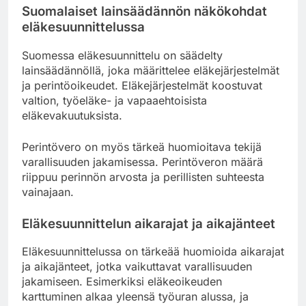
Suomalaiset lainsäädännön näkökohdat
eläkesuunnittelussa
Suomessa eläkesuunnittelu on säädelty
lainsäädännöllä, joka määrittelee eläkejärjestelmät
ja perintöoikeudet. Eläkejärjestelmät koostuvat
valtion, työeläke- ja vapaaehtoisista
eläkevakuutuksista.
Perintövero on myös tärkeä huomioitava tekijä
varallisuuden jakamisessa. Perintöveron määrä
riippuu perinnön arvosta ja perillisten suhteesta
vainajaan.
Eläkesuunnittelun aikarajat ja aikajänteet
Eläkesuunnittelussa on tärkeää huomioida aikarajat
ja aikajänteet, jotka vaikuttavat varallisuuden
jakamiseen. Esimerkiksi eläkeoikeuden
karttuminen alkaa yleensä työuran alussa, ja