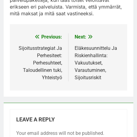
palvelupaketteja, kun taas toiset veloittavat
erikseen eri palveluista. Varmista, että ymmärrät,
mitä maksat ja mitä saat vastineeksi.
Previous:
Next:
Post
navigation
Sijoitusstrategiat Ja
Eläkesuunnittelu Ja
Perhesiteet:
Riskienhallinta:
Perhesuhteet,
Vakuutukset,
Taloudellinen tuki,
Varautuminen,
Yhteistyö
Sijoitusriskit
LEAVE A REPLY
Your email address will not be published.