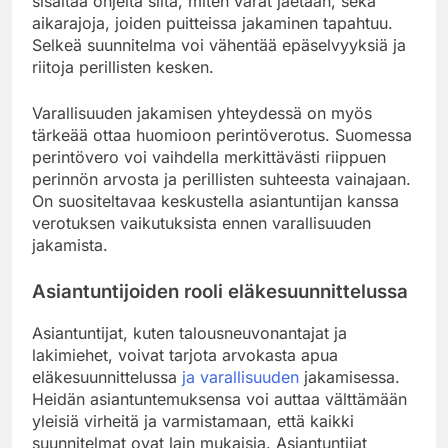
sisältää ohjeita siitä, miten varat jaetaan, sekä
aikarajoja, joiden puitteissa jakaminen tapahtuu.
Selkeä suunnitelma voi vähentää epäselvyyksiä ja
riitoja perillisten kesken.
Varallisuuden jakamisen yhteydessä on myös
tärkeää ottaa huomioon perintöverotus. Suomessa
perintövero voi vaihdella merkittävästi riippuen
perinnön arvosta ja perillisten suhteesta vainajaan.
On suositeltavaa keskustella asiantuntijan kanssa
verotuksen vaikutuksista ennen varallisuuden
jakamista.
Asiantuntijoiden rooli eläkesuunnittelussa
Asiantuntijat, kuten talousneuvonantajat ja
lakimiehet, voivat tarjota arvokasta apua
eläkesuunnittelussa
ja varallisuuden
jakamisessa.
Heidän asiantuntemuksensa voi auttaa välttämään
yleisiä virheitä ja varmistamaan, että kaikki
suunnitelmat ovat lain mukaisia. Asiantuntijat