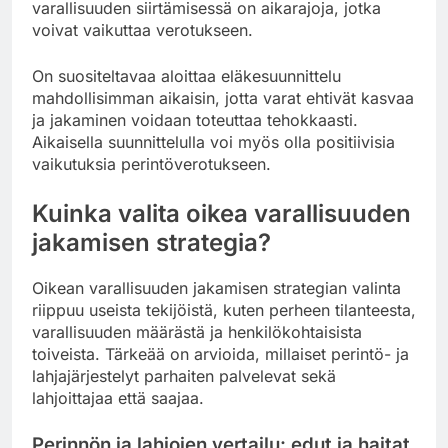
varallisuuden siirtämisessä on aikarajoja, jotka
voivat vaikuttaa verotukseen.
On suositeltavaa aloittaa eläkesuunnittelu
mahdollisimman aikaisin, jotta varat ehtivät kasvaa
ja jakaminen voidaan toteuttaa tehokkaasti.
Aikaisella suunnittelulla voi myös olla positiivisia
vaikutuksia perintöverotukseen.
Kuinka valita oikea varallisuuden
jakamisen strategia?
Oikean varallisuuden jakamisen strategian valinta
riippuu useista tekijöistä, kuten perheen tilanteesta,
varallisuuden määrästä ja henkilökohtaisista
toiveista. Tärkeää on arvioida, millaiset perintö- ja
lahjajärjestelyt parhaiten palvelevat sekä
lahjoittajaa että saajaa.
Perinnön ja lahjojen vertailu: edut ja haitat