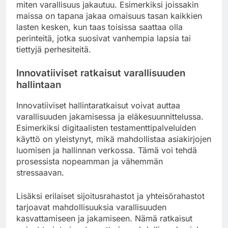
miten varallisuus jakautuu. Esimerkiksi joissakin
maissa on tapana jakaa omaisuus tasan kaikkien
lasten kesken, kun taas toisissa saattaa olla
perinteitä, jotka suosivat vanhempia lapsia tai
tiettyjä perhesiteitä.
Innovatiiviset ratkaisut varallisuuden
hallintaan
Innovatiiviset hallintaratkaisut voivat auttaa
varallisuuden jakamisessa ja eläkesuunnittelussa.
Esimerkiksi digitaalisten testamenttipalveluiden
käyttö on yleistynyt, mikä mahdollistaa asiakirjojen
luomisen ja hallinnan verkossa. Tämä voi tehdä
prosessista nopeamman ja vähemmän
stressaavan.
Lisäksi erilaiset sijoitusrahastot ja yhteisörahastot
tarjoavat mahdollisuuksia varallisuuden
kasvattamiseen ja jakamiseen. Nämä ratkaisut