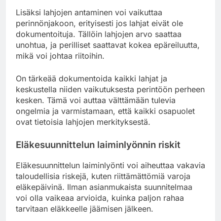
Lisäksi lahjojen antaminen voi vaikuttaa
perinnönjakoon, erityisesti jos lahjat eivät ole
dokumentoituja. Tällöin lahjojen arvo saattaa
unohtua, ja perilliset saattavat kokea epäreiluutta,
mikä voi johtaa riitoihin.
On tärkeää dokumentoida kaikki lahjat ja
keskustella niiden vaikutuksesta perintöön perheen
kesken. Tämä voi auttaa välttämään tulevia
ongelmia ja varmistamaan, että kaikki osapuolet
ovat tietoisia lahjojen merkityksestä.
Eläkesuunnittelun laiminlyönnin riskit
Eläkesuunnittelun laiminlyönti voi aiheuttaa vakavia
taloudellisia riskejä, kuten riittämättömiä varoja
eläkepäivinä. Ilman asianmukaista suunnitelmaa
voi olla vaikeaa arvioida, kuinka paljon rahaa
tarvitaan eläkkeelle jäämisen jälkeen.