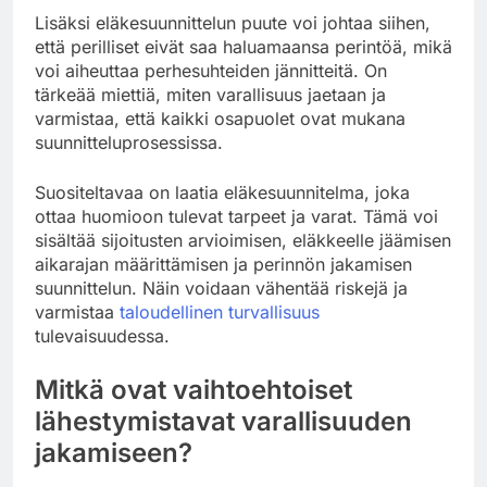
Lisäksi eläkesuunnittelun puute voi johtaa siihen,
että perilliset eivät saa haluamaansa perintöä, mikä
voi aiheuttaa perhesuhteiden jännitteitä. On
tärkeää miettiä, miten varallisuus jaetaan ja
varmistaa, että kaikki osapuolet ovat mukana
suunnitteluprosessissa.
Suositeltavaa on laatia eläkesuunnitelma, joka
ottaa huomioon tulevat tarpeet ja varat. Tämä voi
sisältää sijoitusten arvioimisen, eläkkeelle jäämisen
aikarajan määrittämisen ja perinnön jakamisen
suunnittelun. Näin voidaan vähentää riskejä ja
varmistaa
taloudellinen turvallisuus
tulevaisuudessa.
Mitkä ovat vaihtoehtoiset
lähestymistavat varallisuuden
jakamiseen?