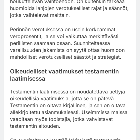
houkuttelevan vaihtoehdon. On kuitenkin tärkeää
huomioida lahjojen verotukselliset rajat ja säännöt,
jotka vaihtelevat maittain.
Perinnön verotuksessa on usein korkeammat
veroprosentit, ja se voi vaikuttaa merkittävästi
perillisten saamaan osaan. Suunniteltaessa
varallisuuden jakamista on syytä ottaa huomioon
mahdolliset verotukselliset säästöt ja strategiat.
Oikeudelliset vaatimukset testamentin
laatimisessa
Testamentin laatimisessa on noudatettava tiettyjä
oikeudellisia vaatimuksia, jotta se on pätevä.
Testamentin on oltava kirjallinen, ja sen on oltava
allekirjoitettu asianmukaisesti. Useimmissa maissa
vaaditaan myös todistajia, jotka vahvistavat
testamentin aitouden.