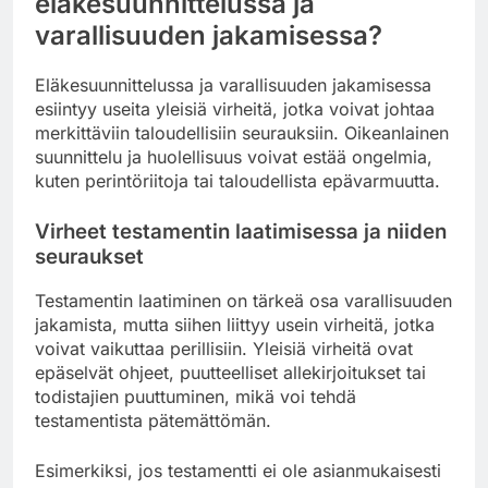
eläkesuunnittelussa ja
varallisuuden jakamisessa?
Eläkesuunnittelussa ja varallisuuden jakamisessa
esiintyy useita yleisiä virheitä, jotka voivat johtaa
merkittäviin taloudellisiin seurauksiin. Oikeanlainen
suunnittelu ja huolellisuus voivat estää ongelmia,
kuten perintöriitoja tai taloudellista epävarmuutta.
Virheet testamentin laatimisessa ja niiden
seuraukset
Testamentin laatiminen on tärkeä osa varallisuuden
jakamista, mutta siihen liittyy usein virheitä, jotka
voivat vaikuttaa perillisiin. Yleisiä virheitä ovat
epäselvät ohjeet, puutteelliset allekirjoitukset tai
todistajien puuttuminen, mikä voi tehdä
testamentista pätemättömän.
Esimerkiksi, jos testamentti ei ole asianmukaisesti