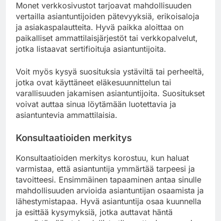
Monet verkkosivustot tarjoavat mahdollisuuden
vertailla asiantuntijoiden pätevyyksiä, erikoisaloja
ja asiakaspalautteita. Hyvä paikka aloittaa on
paikalliset ammattilaisjärjestöt tai verkkopalvelut,
jotka listaavat sertifioituja asiantuntijoita.
Voit myös kysyä suosituksia ystäviltä tai perheeltä,
jotka ovat käyttäneet eläkesuunnittelun tai
varallisuuden jakamisen asiantuntijoita. Suositukset
voivat auttaa sinua löytämään luotettavia ja
asiantuntevia ammattilaisia.
Konsultaatioiden merkitys
Konsultaatioiden merkitys korostuu, kun haluat
varmistaa, että asiantuntija ymmärtää tarpeesi ja
tavoitteesi. Ensimmäinen tapaaminen antaa sinulle
mahdollisuuden arvioida asiantuntijan osaamista ja
lähestymistapaa. Hyvä asiantuntija osaa kuunnella
ja esittää kysymyksiä, jotka auttavat häntä