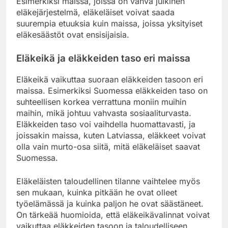
Esimerkiksi maissa, joissa on vahva julkinen
eläkejärjestelmä, eläkeläiset voivat saada
suurempia etuuksia kuin maissa, joissa yksityiset
eläkesäästöt ovat ensisijaisia.
Eläkeikä ja eläkkeiden taso eri maissa
Eläkeikä vaikuttaa suoraan eläkkeiden tasoon eri
maissa. Esimerkiksi Suomessa eläkkeiden taso on
suhteellisen korkea verrattuna moniin muihin
maihin, mikä johtuu vahvasta sosiaaliturvasta.
Eläkkeiden taso voi vaihdella huomattavasti, ja
joissakin maissa, kuten Latviassa, eläkkeet voivat
olla vain murto-osa siitä, mitä eläkeläiset saavat
Suomessa.
Eläkeläisten taloudellinen tilanne vaihtelee myös
sen mukaan, kuinka pitkään he ovat olleet
työelämässä ja kuinka paljon he ovat säästäneet.
On tärkeää huomioida, että eläkeikävalinnat voivat
vaikuttaa eläkkeiden tasoon ja taloudelliseen