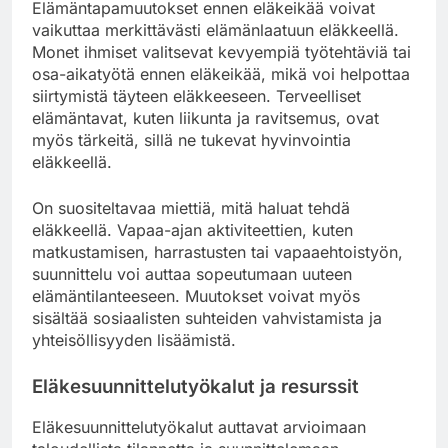
Elämäntapamuutokset ennen eläkeikää voivat
vaikuttaa merkittävästi elämänlaatuun eläkkeellä.
Monet ihmiset valitsevat kevyempiä työtehtäviä tai
osa-aikatyötä ennen eläkeikää, mikä voi helpottaa
siirtymistä täyteen eläkkeeseen. Terveelliset
elämäntavat, kuten liikunta ja ravitsemus, ovat
myös tärkeitä, sillä ne tukevat hyvinvointia
eläkkeellä.
On suositeltavaa miettiä, mitä haluat tehdä
eläkkeellä. Vapaa-ajan aktiviteettien, kuten
matkustamisen, harrastusten tai vapaaehtoistyön,
suunnittelu voi auttaa sopeutumaan uuteen
elämäntilanteeseen. Muutokset voivat myös
sisältää sosiaalisten suhteiden vahvistamista ja
yhteisöllisyyden lisäämistä.
Eläkesuunnittelutyökalut ja resurssit
Eläkesuunnittelutyökalut auttavat arvioimaan