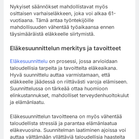
Nykyiset säännökset mahdollistavat myös
osittaisen varhaiseläkkeen, joka voi alkaa 61-
vuotiaana. Tämä antaa työntekijöille
mahdollisuuden vähentää työaikaansa ennen
täysimääräistä eläkkeelle siirtymistä.
Eläkesuunnittelun merkitys ja tavoitteet
Eläkesuunnittelu
on prosessi, jossa arvioidaan
taloudellisia tarpeita ja tavoitteita eläkeaikana.
Hyvä suunnittelu auttaa varmistamaan, että
eläkkeelle jäädessä on riittävästi varoja elämiseen.
Suunnittelussa on tärkeää ottaa huomioon
elinkustannukset, mahdolliset terveydenhuoltokulut
ja elämänlaatu.
Eläkesuunnittelun tavoitteena on myös vähentää
taloudellista stressiä ja parantaa elämänlaatua
eläkevuosina. Suunnitelman laatiminen ajoissa voi
auttaa välttämään yllättäviä taloudellisia haasteita