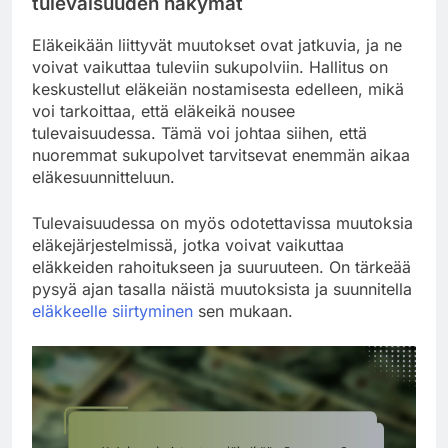
tulevaisuuden näkymät
Eläkeikään liittyvät muutokset ovat jatkuvia, ja ne
voivat vaikuttaa tuleviin sukupolviin. Hallitus on
keskustellut eläkeiän nostamisesta edelleen, mikä
voi tarkoittaa, että eläkeikä nousee
tulevaisuudessa. Tämä voi johtaa siihen, että
nuoremmat sukupolvet tarvitsevat enemmän aikaa
eläkesuunnitteluun.
Tulevaisuudessa on myös odotettavissa muutoksia
eläkejärjestelmissä, jotka voivat vaikuttaa
eläkkeiden rahoitukseen ja suuruuteen. On tärkeää
pysyä ajan tasalla näistä muutoksista ja suunnitella
eläkkeelle siirtyminen
sen mukaan.