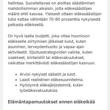
hallintaa. Suositeltavaa on aloittaa säästäminen
mahdollisimman aikaisin, jotta eläkesäästöjen
määrä ehtii kasvaa. Yleisesti ottaen eläkesäästöjen
tulisi kattaa vähintään 70-80 prosenttia nykyisestä
palkasta eläkkeellä.
On hyvä laatia budjetti, joka ottaa huomioon
eläkkeelle siirtymisen jälkeiset kulut, kuten
asuminen, terveydenhuolto ja vapaa-ajan
aktiviteetit. Sijoitusstrategioiden valinta, kuten
osakkeet, kiinteistöt tai eläkevakuutukset,
vaikuttaa merkittävästi eläkesäästöjen kasvuun.
Arvioi nykyiset säästöt ja tulot.
Laadi realistinen eläkesuunnitelma.
Hyödynnä eläkejärjestelmiä, kuten
työeläkevakuutuksia.
Elämäntapamuutokset ennen eläkeikää