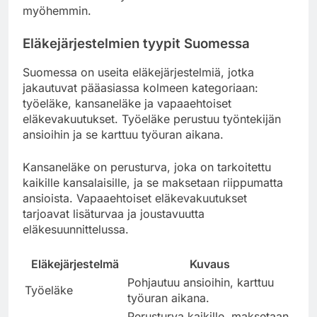
myöhemmin.
Eläkejärjestelmien tyypit Suomessa
Suomessa on useita eläkejärjestelmiä, jotka
jakautuvat pääasiassa kolmeen kategoriaan:
työeläke, kansaneläke ja vapaaehtoiset
eläkevakuutukset. Työeläke perustuu työntekijän
ansioihin ja se karttuu työuran aikana.
Kansaneläke on perusturva, joka on tarkoitettu
kaikille kansalaisille, ja se maksetaan riippumatta
ansioista. Vapaaehtoiset eläkevakuutukset
tarjoavat lisäturvaa ja joustavuutta
eläkesuunnittelussa.
Eläkejärjestelmä
Kuvaus
Pohjautuu ansioihin, karttuu
Työeläke
työuran aikana.
Perusturva kaikille, maksetaan