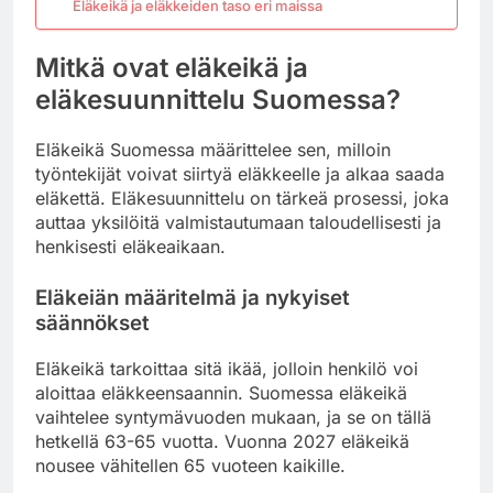
Eläkeikä ja eläkkeiden taso eri maissa
Mitkä ovat eläkeikä ja
eläkesuunnittelu Suomessa?
Eläkeikä Suomessa määrittelee sen, milloin
työntekijät voivat siirtyä eläkkeelle ja alkaa saada
eläkettä. Eläkesuunnittelu on tärkeä prosessi, joka
auttaa yksilöitä valmistautumaan taloudellisesti ja
henkisesti eläkeaikaan.
Eläkeiän määritelmä ja nykyiset
säännökset
Eläkeikä tarkoittaa sitä ikää, jolloin henkilö voi
aloittaa eläkkeensaannin. Suomessa eläkeikä
vaihtelee syntymävuoden mukaan, ja se on tällä
hetkellä 63-65 vuotta. Vuonna 2027 eläkeikä
nousee vähitellen 65 vuoteen kaikille.