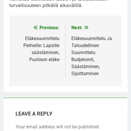
turvallisuuteen pitkällä aikavälillä.
Previous:
Next:
Post
navigation
Eläkesuunnittelu
Eläkesuunnittelu Ja
Perheille: Lapsille
Taloudellinen
säästäminen,
Suunnittelu:
Puolison eläke
Budjetointi,
Säästäminen,
Sijoittaminen
LEAVE A REPLY
Your email address will not be published.