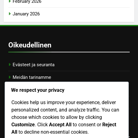
February 2026
January 2026
Oikeudellinen
Evästeet ja seuranta
Meidän tarinamme
We respect your privacy
Käyttäjäsopimus
Cookies help us improve your experience, deliver
Ota yhteys
personalized content, and analyze traffic. You can
Tietosuojapolitiikka
choose which cookies to allow by clicking
Customize
. Click
Accept All
to consent or
Reject
Kategoriat
All
to decline non-essential cookies.