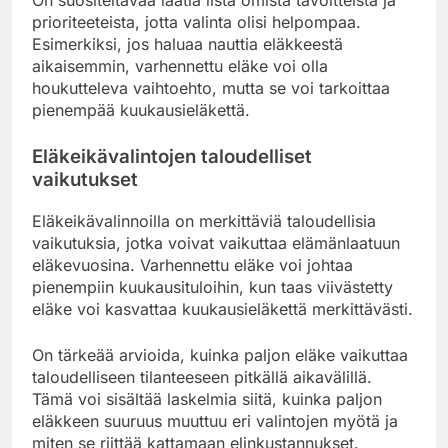
prioriteeteista, jotta valinta olisi helpompaa.
Esimerkiksi, jos haluaa nauttia eläkkeestä
aikaisemmin, varhennettu eläke voi olla
houkutteleva vaihtoehto, mutta se voi tarkoittaa
pienempää kuukausieläkettä.
Eläkeikävalintojen taloudelliset
vaikutukset
Eläkeikävalinnoilla on merkittäviä taloudellisia
vaikutuksia, jotka voivat vaikuttaa elämänlaatuun
eläkevuosina. Varhennettu eläke voi johtaa
pienempiin kuukausituloihin, kun taas viivästetty
eläke voi kasvattaa kuukausieläkettä merkittävästi.
On tärkeää arvioida, kuinka paljon eläke vaikuttaa
taloudelliseen tilanteeseen pitkällä aikavälillä.
Tämä voi sisältää laskelmia siitä, kuinka paljon
eläkkeen suuruus muuttuu eri valintojen myötä ja
miten se riittää kattamaan elinkustannukset.