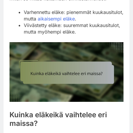
Varhennettu eläke: pienemmät kuukausitulot,
mutta
aikaisempi eläke
.
Viivästetty eläke: suuremmat kuukausitulot,
mutta myöhempi eläke.
Kuinka eläkeikä vaihtelee eri
maissa?