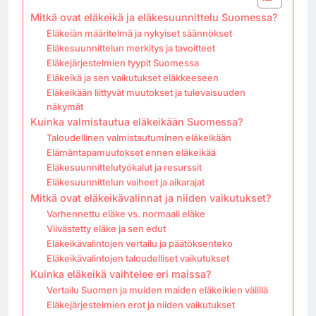
Mitkä ovat eläkeikä ja eläkesuunnittelu Suomessa?
Eläkeiän määritelmä ja nykyiset säännökset
Eläkesuunnittelun merkitys ja tavoitteet
Eläkejärjestelmien tyypit Suomessa
Eläkeikä ja sen vaikutukset eläkkeeseen
Eläkeikään liittyvät muutokset ja tulevaisuuden
näkymät
Kuinka valmistautua eläkeikään Suomessa?
Taloudellinen valmistautuminen eläkeikään
Elämäntapamuutokset ennen eläkeikää
Eläkesuunnittelutyökalut ja resurssit
Eläkesuunnittelun vaiheet ja aikarajat
Mitkä ovat eläkeikävalinnat ja niiden vaikutukset?
Varhennettu eläke vs. normaali eläke
Viivästetty eläke ja sen edut
Eläkeikävalintojen vertailu ja päätöksenteko
Eläkeikävalintojen taloudelliset vaikutukset
Kuinka eläkeikä vaihtelee eri maissa?
Vertailu Suomen ja muiden maiden eläkeikien välillä
Eläkejärjestelmien erot ja niiden vaikutukset