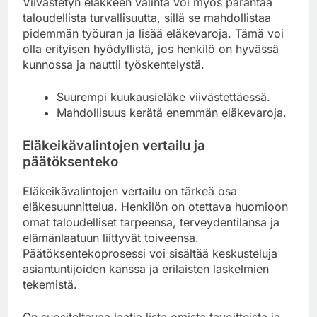
Viivästetyn eläkkeen valinta voi myös parantaa
taloudellista turvallisuutta, sillä se mahdollistaa
pidemmän työuran ja lisää eläkevaroja. Tämä voi
olla erityisen hyödyllistä, jos henkilö on hyvässä
kunnossa ja nauttii työskentelystä.
Suurempi kuukausieläke viivästettäessä.
Mahdollisuus kerätä enemmän eläkevaroja.
Eläkeikävalintojen vertailu ja
päätöksenteko
Eläkeikävalintojen vertailu on tärkeä osa
eläkesuunnittelua. Henkilön on otettava huomioon
omat taloudelliset tarpeensa, terveydentilansa ja
elämänlaatuun liittyvät toiveensa.
Päätöksentekoprosessi voi sisältää keskusteluja
asiantuntijoiden kanssa ja erilaisten laskelmien
tekemistä.
On suositeltavaa laatia lista omista tavoitteista ja