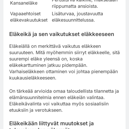
Kansaneläke
riippumatta ansioista.
Vapaaehtoiset
Lisäturvaa, joustavuutta
eläkevakuutukset
eläkesuunnittelussa.
Eläkeikä ja sen vaikutukset eläkkeeseen
Eläkeiällä on merkittävä vaikutus eläkkeen
suuruuteen. Mitä myöhemmin siirryt eläkkeelle, sitä
suurempi eläke yleensä on, koska
eläkekarttuminen jatkuu pidempään.
Varhaiseläkkeen ottaminen voi johtaa pienempään
kuukausieläkkeeseen.
On tärkeää arvioida omaa taloudellista tilannetta ja
elämänsuunnitelmia ennen eläkeiän valintaa.
Eläkeikävalinta voi vaikuttaa myös sosiaalisiin
etuuksiin ja verotukseen.
Eläkeikään liittyvät muutokset ja