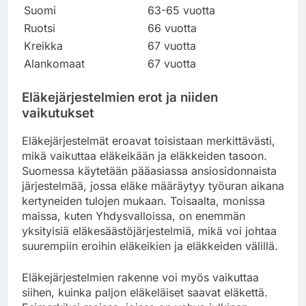
Suomi
63-65 vuotta
Ruotsi
66 vuotta
Kreikka
67 vuotta
Alankomaat
67 vuotta
Eläkejärjestelmien erot ja niiden
vaikutukset
Eläkejärjestelmät eroavat toisistaan merkittävästi,
mikä vaikuttaa eläkeikään ja eläkkeiden tasoon.
Suomessa käytetään pääasiassa ansiosidonnaista
järjestelmää, jossa eläke määräytyy työuran aikana
kertyneiden tulojen mukaan. Toisaalta, monissa
maissa, kuten Yhdysvalloissa, on enemmän
yksityisiä eläkesäästöjärjestelmiä, mikä voi johtaa
suurempiin eroihin eläkeikien ja eläkkeiden välillä.
Eläkejärjestelmien rakenne voi myös vaikuttaa
siihen, kuinka paljon eläkeläiset saavat eläkettä.