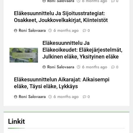
Roni Salovaara
6 months ago
0
Eläkesuunnittelu Ja Sijoitusstrategiat:
Osakkeet, Joukkovelkakirjat, Kiinteistöt
Roni Salovaara
6 months ago
0
Eläkesuunnittelu Ja
Eläkeoikeudet: Eläkejärjestelmät,
Julkinen eläke, Yksityinen eläke
Roni Salovaara
6 months ago
0
Eläkesuunnittelun Aikarajat: Aikaisempi
eläke, Täysi eläke, Lykkäys
Roni Salovaara
6 months ago
0
Linkit