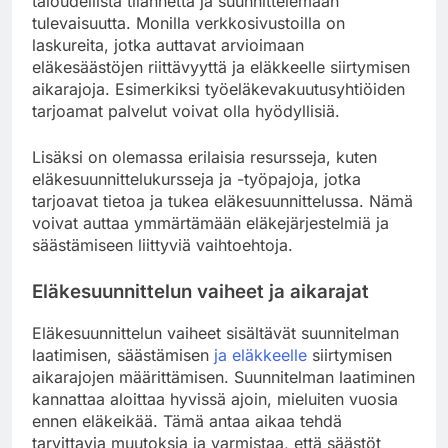
taloudellista tilannetta ja suunnittelemaan
tulevaisuutta. Monilla verkkosivustoilla on
laskureita, jotka auttavat arvioimaan
eläkesäästöjen riittävyyttä ja eläkkeelle siirtymisen
aikarajoja. Esimerkiksi työeläkevakuutusyhtiöiden
tarjoamat palvelut voivat olla hyödyllisiä.
Lisäksi on olemassa erilaisia resursseja, kuten
eläkesuunnittelukursseja ja -työpajoja, jotka
tarjoavat tietoa ja tukea eläkesuunnittelussa. Nämä
voivat auttaa ymmärtämään eläkejärjestelmiä ja
säästämiseen liittyviä vaihtoehtoja.
Eläkesuunnittelun vaiheet ja aikarajat
Eläkesuunnittelun vaiheet sisältävät suunnitelman
laatimisen, säästämisen
ja eläkkeelle
siirtymisen
aikarajojen määrittämisen. Suunnitelman laatiminen
kannattaa aloittaa hyvissä ajoin, mieluiten vuosia
ennen eläkeikää. Tämä antaa aikaa tehdä
tarvittavia muutoksia ja varmistaa, että säästöt