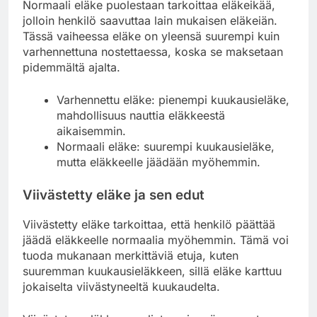
Normaali eläke puolestaan tarkoittaa eläkeikää,
jolloin henkilö saavuttaa lain mukaisen eläkeiän.
Tässä vaiheessa eläke on yleensä suurempi kuin
varhennettuna nostettaessa, koska se maksetaan
pidemmältä ajalta.
Varhennettu eläke: pienempi kuukausieläke,
mahdollisuus nauttia eläkkeestä
aikaisemmin.
Normaali eläke: suurempi kuukausieläke,
mutta eläkkeelle jäädään myöhemmin.
Viivästetty eläke ja sen edut
Viivästetty eläke tarkoittaa, että henkilö päättää
jäädä eläkkeelle normaalia myöhemmin. Tämä voi
tuoda mukanaan merkittäviä etuja, kuten
suuremman kuukausieläkkeen, sillä eläke karttuu
jokaiselta viivästyneeltä kuukaudelta.