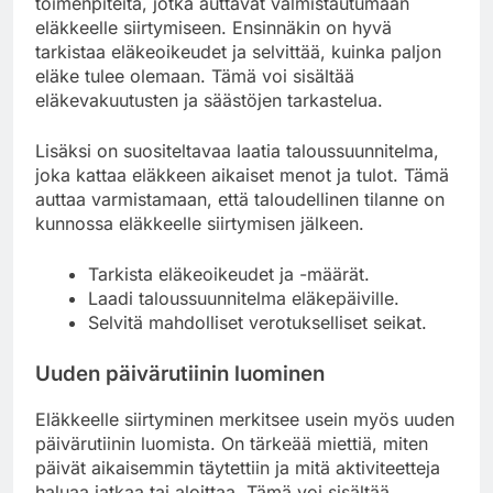
toimenpiteitä, jotka auttavat valmistautumaan
eläkkeelle siirtymiseen. Ensinnäkin on hyvä
tarkistaa eläkeoikeudet ja selvittää, kuinka paljon
eläke tulee olemaan. Tämä voi sisältää
eläkevakuutusten ja säästöjen tarkastelua.
Lisäksi on suositeltavaa laatia taloussuunnitelma,
joka kattaa eläkkeen aikaiset menot ja tulot. Tämä
auttaa varmistamaan, että taloudellinen tilanne on
kunnossa eläkkeelle siirtymisen jälkeen.
Tarkista eläkeoikeudet ja -määrät.
Laadi taloussuunnitelma eläkepäiville.
Selvitä mahdolliset verotukselliset seikat.
Uuden päivärutiinin luominen
Eläkkeelle siirtyminen merkitsee usein myös uuden
päivärutiinin luomista. On tärkeää miettiä, miten
päivät aikaisemmin täytettiin ja mitä aktiviteetteja
haluaa jatkaa tai aloittaa. Tämä voi sisältää