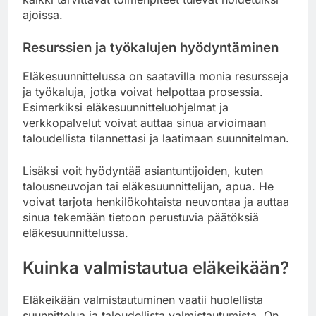
ajoissa.
Resurssien ja työkalujen hyödyntäminen
Eläkesuunnittelussa on saatavilla monia resursseja
ja työkaluja, jotka voivat helpottaa prosessia.
Esimerkiksi eläkesuunnitteluohjelmat ja
verkkopalvelut voivat auttaa sinua arvioimaan
taloudellista tilannettasi ja laatimaan suunnitelman.
Lisäksi voit hyödyntää asiantuntijoiden, kuten
talousneuvojan tai eläkesuunnittelijan, apua. He
voivat tarjota henkilökohtaista neuvontaa ja auttaa
sinua tekemään tietoon perustuvia päätöksiä
eläkesuunnittelussa.
Kuinka valmistautua eläkeikään?
Eläkeikään valmistautuminen vaatii huolellista
suunnittelua ja taloudellista valmistautumista. On