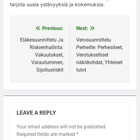
tarjota uusia ystävyyksiä ja kokemuksia.
Previous:
Next:
Post
navigation
Eläkesuunnittelu Ja
Verosuunnittelu
Riskienhallinta:
Perheille: Perhesiteet,
Vakuutukset,
Verotukselliset
Varautuminen,
näkökohdat, Yhteiset
Sijoitusriskit
tulot
LEAVE A REPLY
Your email address will not be published.
Required fields are marked
*