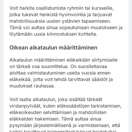
Voit harkita osallistumista ryhmiin tai kursseille,
jotka tukevat henkistä hyvinvointia ja tarjoavat
mahdollisuuksia uusien ystävien tapaamiseen.
Tämä voi auttaa sinua sopeutumaan muutokseen ja
löytämään uusia kiinnostuksen kohteita.
Oikean aikataulun määrittäminen
Aikataulun määrittäminen eläkeikään siirtymiselle
on tärkeä osa suunnittelua. On suositeltavaa
aloittaa valmistautuminen useita vuosia ennen
eläkeikää, jotta voit tehdä tarvittavat säästöt ja
muutokset rauhassa.
Voit laatia aikataulun, joka sisältää tärkeät
virstanpylväät, kuten eläkesäästöjen tarkistamisen,
eläkeoikeuden selvittämisen ja mahdollisten
eläkkeiden hakemisen. Tämä auttaa sinua
pysymään järjestelmällisenä ja varmistamaan, että
kaikki tarvittavat toimenpiteet tulevat hoidetuiksi