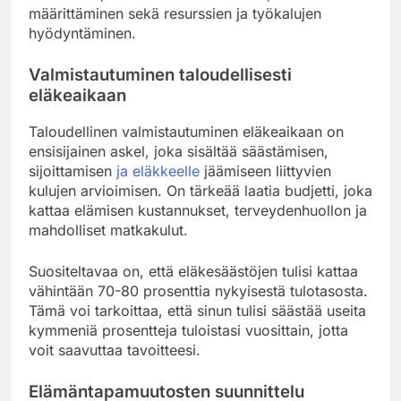
määrittäminen sekä resurssien ja työkalujen
hyödyntäminen.
Valmistautuminen taloudellisesti
eläkeaikaan
Taloudellinen valmistautuminen eläkeaikaan on
ensisijainen askel, joka sisältää säästämisen,
sijoittamisen
ja eläkkeelle
jäämiseen liittyvien
kulujen arvioimisen. On tärkeää laatia budjetti, joka
kattaa elämisen kustannukset, terveydenhuollon ja
mahdolliset matkakulut.
Suositeltavaa on, että eläkesäästöjen tulisi kattaa
vähintään 70-80 prosenttia nykyisestä tulotasosta.
Tämä voi tarkoittaa, että sinun tulisi säästää useita
kymmeniä prosentteja tuloistasi vuosittain, jotta
voit saavuttaa tavoitteesi.
Elämäntapamuutosten suunnittelu