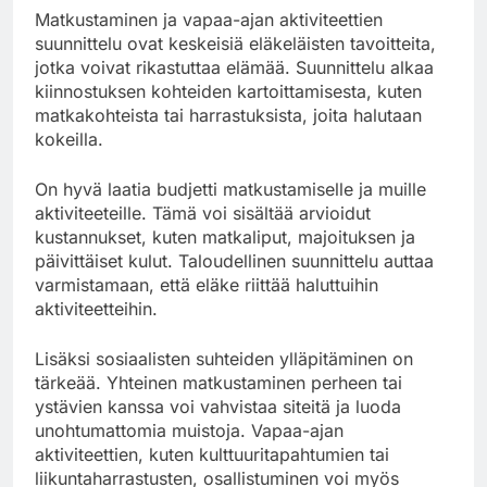
Matkustaminen ja vapaa-ajan aktiviteettien
suunnittelu ovat keskeisiä eläkeläisten tavoitteita,
jotka voivat rikastuttaa elämää. Suunnittelu alkaa
kiinnostuksen kohteiden kartoittamisesta, kuten
matkakohteista tai harrastuksista, joita halutaan
kokeilla.
On hyvä laatia budjetti matkustamiselle ja muille
aktiviteeteille. Tämä voi sisältää arvioidut
kustannukset, kuten matkaliput, majoituksen ja
päivittäiset kulut. Taloudellinen suunnittelu auttaa
varmistamaan, että eläke riittää haluttuihin
aktiviteetteihin.
Lisäksi sosiaalisten suhteiden ylläpitäminen on
tärkeää. Yhteinen matkustaminen perheen tai
ystävien kanssa voi vahvistaa siteitä ja luoda
unohtumattomia muistoja. Vapaa-ajan
aktiviteettien, kuten kulttuuritapahtumien tai
liikuntaharrastusten, osallistuminen voi myös