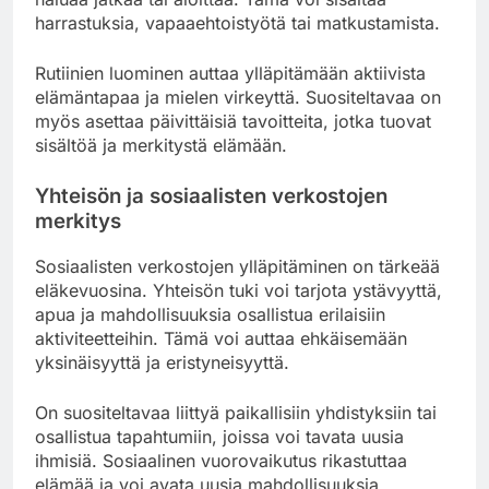
harrastuksia, vapaaehtoistyötä tai matkustamista.
Rutiinien luominen auttaa ylläpitämään aktiivista
elämäntapaa ja mielen virkeyttä. Suositeltavaa on
myös asettaa päivittäisiä tavoitteita, jotka tuovat
sisältöä ja merkitystä elämään.
Yhteisön ja sosiaalisten verkostojen
merkitys
Sosiaalisten verkostojen ylläpitäminen on tärkeää
eläkevuosina. Yhteisön tuki voi tarjota ystävyyttä,
apua ja mahdollisuuksia osallistua erilaisiin
aktiviteetteihin. Tämä voi auttaa ehkäisemään
yksinäisyyttä ja eristyneisyyttä.
On suositeltavaa liittyä paikallisiin yhdistyksiin tai
osallistua tapahtumiin, joissa voi tavata uusia
ihmisiä. Sosiaalinen vuorovaikutus rikastuttaa
elämää ja voi avata uusia mahdollisuuksia.