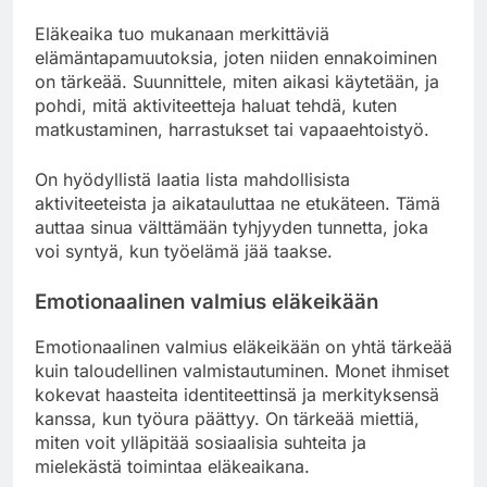
Eläkeaika tuo mukanaan merkittäviä
elämäntapamuutoksia, joten niiden ennakoiminen
on tärkeää. Suunnittele, miten aikasi käytetään, ja
pohdi, mitä aktiviteetteja haluat tehdä, kuten
matkustaminen, harrastukset tai vapaaehtoistyö.
On hyödyllistä laatia lista mahdollisista
aktiviteeteista ja aikatauluttaa ne etukäteen. Tämä
auttaa sinua välttämään tyhjyyden tunnetta, joka
voi syntyä, kun työelämä jää taakse.
Emotionaalinen valmius eläkeikään
Emotionaalinen valmius eläkeikään on yhtä tärkeää
kuin taloudellinen valmistautuminen. Monet ihmiset
kokevat haasteita identiteettinsä ja merkityksensä
kanssa, kun työura päättyy. On tärkeää miettiä,
miten voit ylläpitää sosiaalisia suhteita ja
mielekästä toimintaa eläkeaikana.