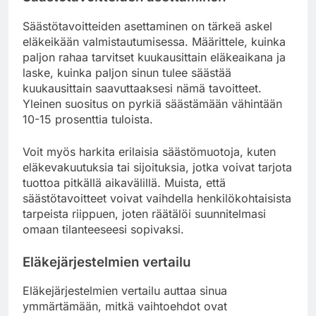
Säästötavoitteiden asettaminen on tärkeä askel
eläkeikään valmistautumisessa. Määrittele, kuinka
paljon rahaa tarvitset kuukausittain eläkeaikana ja
laske, kuinka paljon sinun tulee säästää
kuukausittain saavuttaaksesi nämä tavoitteet.
Yleinen suositus on pyrkiä säästämään vähintään
10-15 prosenttia tuloista.
Voit myös harkita erilaisia säästömuotoja, kuten
eläkevakuutuksia tai sijoituksia, jotka voivat tarjota
tuottoa pitkällä aikavälillä. Muista, että
säästötavoitteet voivat vaihdella henkilökohtaisista
tarpeista riippuen, joten räätälöi suunnitelmasi
omaan tilanteeseesi sopivaksi.
Eläkejärjestelmien vertailu
Eläkejärjestelmien vertailu auttaa sinua
ymmärtämään, mitkä vaihtoehdot ovat