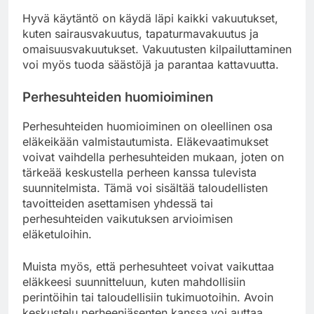
Hyvä käytäntö on käydä läpi kaikki vakuutukset,
kuten sairausvakuutus, tapaturmavakuutus ja
omaisuusvakuutukset. Vakuutusten kilpailuttaminen
voi myös tuoda säästöjä ja parantaa kattavuutta.
Perhesuhteiden huomioiminen
Perhesuhteiden huomioiminen on oleellinen osa
eläkeikään valmistautumista. Eläkevaatimukset
voivat vaihdella perhesuhteiden mukaan, joten on
tärkeää keskustella perheen kanssa tulevista
suunnitelmista. Tämä voi sisältää taloudellisten
tavoitteiden asettamisen yhdessä tai
perhesuhteiden vaikutuksen arvioimisen
eläketuloihin.
Muista myös, että perhesuhteet voivat vaikuttaa
eläkkeesi suunnitteluun, kuten mahdollisiin
perintöihin tai taloudellisiin tukimuotoihin. Avoin
keskustelu perheenjäsenten kanssa voi auttaa