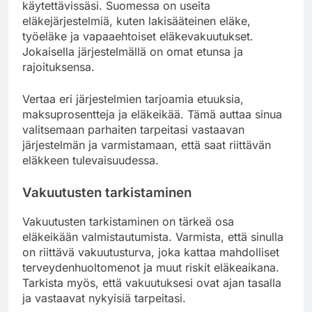
käytettävissäsi. Suomessa on useita
eläkejärjestelmiä, kuten lakisääteinen eläke,
työeläke ja vapaaehtoiset eläkevakuutukset.
Jokaisella järjestelmällä on omat etunsa ja
rajoituksensa.
Vertaa eri järjestelmien tarjoamia etuuksia,
maksuprosentteja ja eläkeikää. Tämä auttaa sinua
valitsemaan parhaiten tarpeitasi vastaavan
järjestelmän ja varmistamaan, että saat riittävän
eläkkeen tulevaisuudessa.
Vakuutusten tarkistaminen
Vakuutusten tarkistaminen on tärkeä osa
eläkeikään valmistautumista. Varmista, että sinulla
on riittävä vakuutusturva, joka kattaa mahdolliset
terveydenhuoltomenot ja muut riskit eläkeaikana.
Tarkista myös, että vakuutuksesi ovat ajan tasalla
ja vastaavat nykyisiä tarpeitasi.