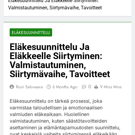
Eläkesuunnittelu Ja Eläkkeelle Siirtyminen:
Valmistautuminen, Siirtymävaihe, Tavoitteet
ELÄKESUUNNITTELU
Eläkesuunnittelu Ja
Eläkkeelle Siirtyminen:
Valmistautuminen,
Siirtymävaihe, Tavoitteet
0
Roni Salovaara
6 Months Ago
9 Mins Mins
Eläkesuunnittelu on tärkeä prosessi, joka
varmistaa taloudellisen ja emotionaalisen
valmiuden eläkeaikaan. Huolellinen
valmistautuminen, kuten säästötavoitteiden
asettaminen ja elämäntapamuutosten suunnittelu,
ovat keskeisiä vaiheita siirtymisessä eläkeikään.