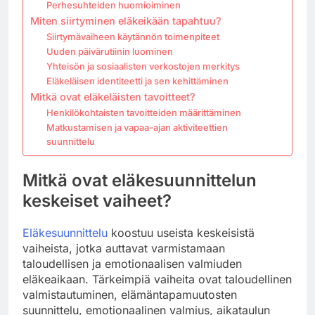
Perhesuhteiden huomioiminen
Miten siirtyminen eläkeikään tapahtuu?
Siirtymävaiheen käytännön toimenpiteet
Uuden päivärutiinin luominen
Yhteisön ja sosiaalisten verkostojen merkitys
Eläkeläisen identiteetti ja sen kehittäminen
Mitkä ovat eläkeläisten tavoitteet?
Henkilökohtaisten tavoitteiden määrittäminen
Matkustamisen ja vapaa-ajan aktiviteettien
suunnittelu
Mitkä ovat eläkesuunnittelun
keskeiset vaiheet?
Eläkesuunnittelu
koostuu useista keskeisistä
vaiheista, jotka auttavat varmistamaan
taloudellisen ja emotionaalisen valmiuden
eläkeaikaan. Tärkeimpiä vaiheita ovat taloudellinen
valmistautuminen, elämäntapamuutosten
suunnittelu, emotionaalinen valmius, aikataulun