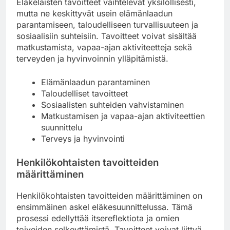
Eläkeläisten tavoitteet vaihtelevat yksilöllisesti,
mutta ne keskittyvät usein elämänlaadun
parantamiseen, taloudelliseen turvallisuuteen ja
sosiaalisiin suhteisiin. Tavoitteet voivat sisältää
matkustamista, vapaa-ajan aktiviteetteja sekä
terveyden ja hyvinvoinnin ylläpitämistä.
Elämänlaadun parantaminen
Taloudelliset tavoitteet
Sosiaalisten suhteiden vahvistaminen
Matkustamisen ja vapaa-ajan aktiviteettien
suunnittelu
Terveys ja hyvinvointi
Henkilökohtaisten tavoitteiden
määrittäminen
Henkilökohtaisten tavoitteiden määrittäminen on
ensimmäinen askel eläkesuunnittelussa. Tämä
prosessi edellyttää itsereflektiota ja omien
toiveiden selkeyttämistä. Tavoitteet voivat liittyä