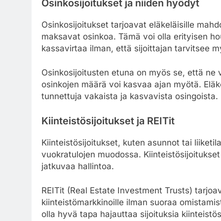
Osinkosijoitukset ja niiden hyödyt
Osinkosijoitukset tarjoavat eläkeläisille mahd
maksavat osinkoa. Tämä voi olla erityisen hou
kassavirtaa ilman, että sijoittajan tarvitsee
Osinkosijoitusten etuna on myös se, että ne v
osinkojen määrä voi kasvaa ajan myötä. Eläke
tunnettuja vakaista ja kasvavista osingoista.
Kiinteistösijoitukset ja REITit
Kiinteistösijoitukset, kuten asunnot tai liiketil
vuokratulojen muodossa. Kiinteistösijoitukset 
jatkuvaa hallintoa.
REITit (Real Estate Investment Trusts) tarjoa
kiinteistömarkkinoille ilman suoraa omistamis
olla hyvä tapa hajauttaa sijoituksia kiinteistös