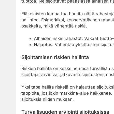
tuottoa. Ne sijoittavat pääasiassa alhaisen r
Eläkeläisten kannattaa harkita näitä rahastoja
hallintoa. Esimerkiksi, konservatiivinen rahast
osakkeita, mikä vähentää riskiä.
Alhaisen riskin rahastot: Vakaat tuotto
Hajautus: Vähentää yksittäisten sijoitus
Sijoittamisen riskien hallinta
Riskien hallinta on keskeinen osa turvallista si
sijoittajat arvioivat jatkuvasti sijoitustensa r
Yksi tapa hallita riskejä on hajauttaa sijoitu
tappioita, jos jokin markkina-alue heikkenee
sijoituksia niiden mukaan.
Turvallisuuden arviointi sijoituksissa