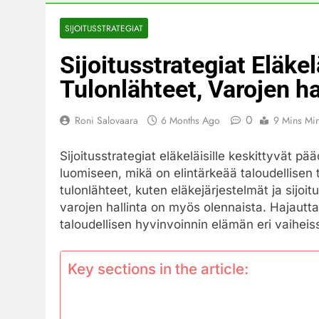
SIJOITUSSTRATEGIAT
Sijoitusstrategiat Eläkel
Tulonlähteet, Varojen ha
0
Roni Salovaara
6 Months Ago
9 Mins Mi
Sijoitusstrategiat eläkeläisille keskittyvät 
luomiseen, mikä on elintärkeää taloudellisen 
tulonlähteet, kuten eläkejärjestelmät ja sijoit
varojen hallinta on myös olennaista. Hajaut
taloudellisen hyvinvoinnin elämän eri vaiheis
Key sections in the article: