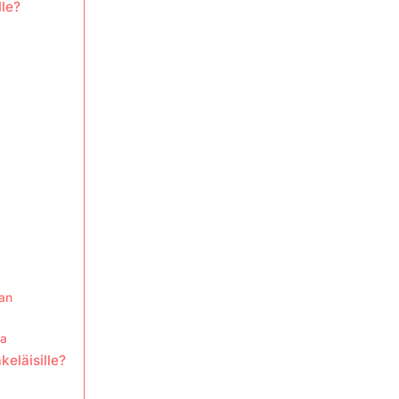
lle?
aan
sa
keläisille?