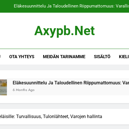
Eläkesuunnittelu Ja Taloudellinen Riippumattomuus: Varallis
Eläkesuunnittelu Ja Sijoitusstrategiat: 
Axypb.net
Eläkesuunnittelu Ja Eläkeoikeudet: Eläkejärjest
Sijoitusstrategiat Ja Perhesiteet: Per
U
OTA YHTEYS
MEIDÄN TARINAMME
SISÄLTÖ
KIELI
Eläkesuunnittelu Ja Taloudellinen Riippumattomuus: Varallis
Eläkesuunnittelu Ja Sijoitusstrategiat: 
Eläkesuunnittelu Ja Eläkeoikeudet: Eläkejärjest
unnittelu Ja Taloudellinen Riippumattomuus: Varallisuuden kerr
Ago
läisille: Turvallisuus, Tulonlähteet, Varojen hallinta