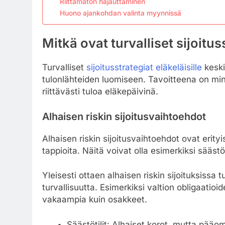
Riittämätön hajauttaminen
Huono ajankohdan valinta myynnissä
Mitkä ovat turvalliset sijoitus
Turvalliset
sijoitusstrategiat eläkeläisille
keski
tulonlähteiden luomiseen. Tavoitteena on minim
riittävästi tuloa eläkepäivinä.
Alhaisen riskin sijoitusvaihtoehdot
Alhaisen riskin sijoitusvaihtoehdot ovat erityi
tappioita. Näitä voivat olla esimerkiksi säästöt
Yleisesti ottaen alhaisen riskin sijoituksiss
turvallisuutta. Esimerkiksi valtion obligaatio
vakaampia kuin osakkeet.
Säästötilit: Alhaiset korot, mutta pääo