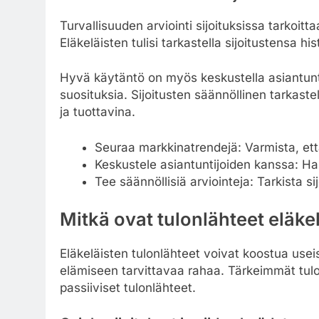
Turvallisuuden arviointi sijoituksissa tarkoitta
Eläkeläisten tulisi tarkastella sijoitustensa hi
Hyvä käytäntö on myös keskustella asiantunti
suosituksia. Sijoitusten säännöllinen tarkast
ja tuottavina.
Seuraa markkinatrendejä: Varmista, että
Keskustele asiantuntijoiden kanssa: Ha
Tee säännöllisiä arviointeja: Tarkista sij
Mitkä ovat tulonlähteet eläkel
Eläkeläisten tulonlähteet voivat koostua useist
elämiseen tarvittavaa rahaa. Tärkeimmät tulonl
passiiviset tulonlähteet.