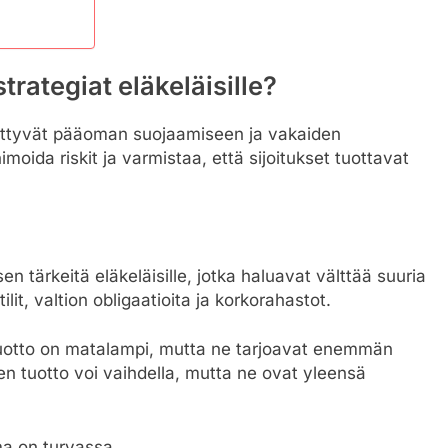
strategiat eläkeläisille?
ttyvät pääoman suojaamiseen ja vakaiden
oida riskit ja varmistaa, että sijoitukset tuottavat
sen tärkeitä eläkeläisille, jotka haluavat välttää suuria
ilit, valtion obligaatioita ja korkorahastot.
a tuotto on matalampi, mutta ne tarjoavat enemmän
iden tuotto voi vaihdella, mutta ne ovat yleensä
ma on turvassa.