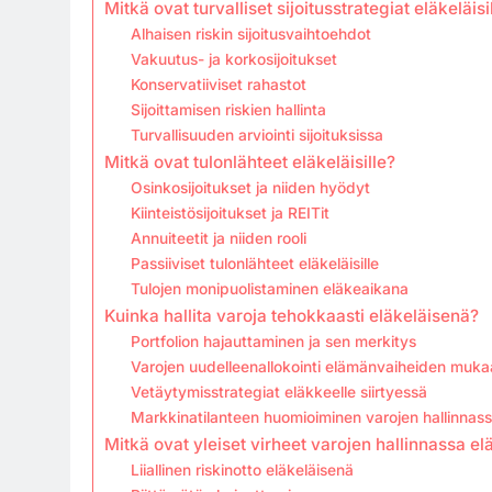
Mitkä ovat turvalliset sijoitusstrategiat eläkeläisi
Alhaisen riskin sijoitusvaihtoehdot
Vakuutus- ja korkosijoitukset
Konservatiiviset rahastot
Sijoittamisen riskien hallinta
Turvallisuuden arviointi sijoituksissa
Mitkä ovat tulonlähteet eläkeläisille?
Osinkosijoitukset ja niiden hyödyt
Kiinteistösijoitukset ja REITit
Annuiteetit ja niiden rooli
Passiiviset tulonlähteet eläkeläisille
Tulojen monipuolistaminen eläkeaikana
Kuinka hallita varoja tehokkaasti eläkeläisenä?
Portfolion hajauttaminen ja sen merkitys
Varojen uudelleenallokointi elämänvaiheiden muk
Vetäytymisstrategiat eläkkeelle siirtyessä
Markkinatilanteen huomioiminen varojen hallinnas
Mitkä ovat yleiset virheet varojen hallinnassa elä
Liiallinen riskinotto eläkeläisenä