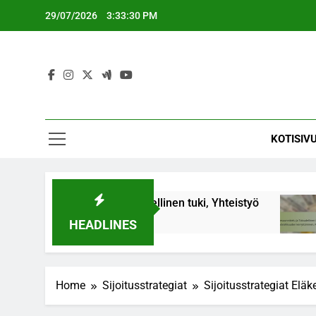
Skip
29/07/2026
3:33:31 PM
to
content
KOTISIV
suhteet, Taloudellinen tuki, Yhteistyö
Eläkesu
6 Months 
HEADLINES
Home
Sijoitusstrategiat
Sijoitusstrategiat Eläke