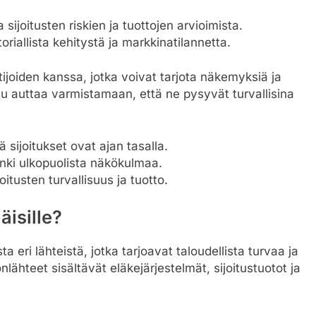
a sijoitusten riskien ja tuottojen arvioimista.
storiallista kehitystä ja markkinatilannetta.
joiden kanssa, jotka voivat tarjota näkemyksiä ja
elu auttaa varmistamaan, että ne pysyvät turvallisina
 sijoitukset ovat ajan tasalla.
nki ulkopuolista näkökulmaa.
oitusten turvallisuus ja tuotto.
äisille?
a eri lähteistä, jotka tarjoavat taloudellista turvaa ja
ähteet sisältävät eläkejärjestelmät, sijoitustuotot ja