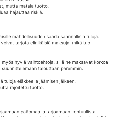
set, mutta matala tuotto.
uaa hajauttaa riskiä.
äisille mahdollisuuden saada säännöllisiä tuloja.
voivat tarjota elinikäisiä maksuja, mikä tuo
at myös hyviä vaihtoehtoja, sillä ne maksavat korkoa
siä suunnittelemaan talouttaan paremmin.
ä tuloja eläkkeelle jäämisen jälkeen.
tta rajoitettu tuotto.
suojaamaan pääomaa ja tarjoamaan kohtuullista