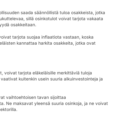
ollisuuden saada säännöllistä tuloa osakkeista, jotka
kuttelevaa, sillä osinkotulot voivat tarjota vakaata
 myydä osakkeitaan.
oivat tarjota suojaa inflaatiota vastaan, koska
läisten kannattaa harkita osakkeita, jotka ovat
at, voivat tarjota eläkeläisille merkittäviä tuloja
vaativat kuitenkin usein suuria alkuinvestointeja ja
vat vaihtoehtoisen tavan sijoittaa
ta. Ne maksavat yleensä suuria osinkoja, ja ne voivat
ektorilla.