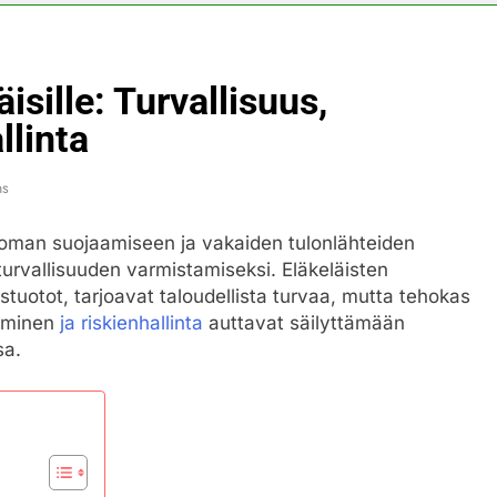
äisille: Turvallisuus,
llinta
ns
pääoman suojaamiseen ja vakaiden tulonlähteiden
turvallisuuden varmistamiseksi. Eläkeläisten
ustuotot, tarjoavat taloudellista turvaa, mutta tehokas
taminen
ja riskienhallinta
auttavat säilyttämään
sa.