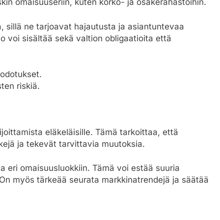
iskin omaisuuseriin, kuten korko- ja osakerahastoihin.
, sillä ne tarjoavat hajautusta ja asiantuntevaa
o voi sisältää sekä valtion obligaatioita että
-odotukset.
ten riskiä.
joittamista eläkeläisille. Tämä tarkoittaa, että
iskejä ja tekevät tarvittavia muutoksia.
ksia eri omaisuusluokkiin. Tämä voi estää suuria
. On myös tärkeää seurata markkinatrendejä ja säätää