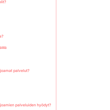
lit?
a
a?
lillä
rjoamat palvelut?
arjoamien palveluiden hyödyt?