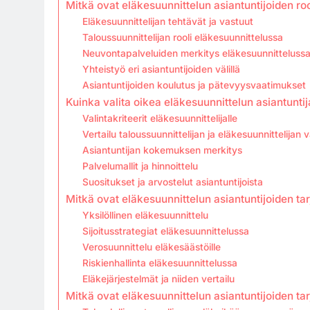
Mitkä ovat eläkesuunnittelun asiantuntijoiden roo
Eläkesuunnittelijan tehtävät ja vastuut
Taloussuunnittelijan rooli eläkesuunnittelussa
Neuvontapalveluiden merkitys eläkesuunnitteluss
Yhteistyö eri asiantuntijoiden välillä
Asiantuntijoiden koulutus ja pätevyysvaatimukset
Kuinka valita oikea eläkesuunnittelun asiantuntij
Valintakriteerit eläkesuunnittelijalle
Vertailu taloussuunnittelijan ja eläkesuunnittelijan vä
Asiantuntijan kokemuksen merkitys
Palvelumallit ja hinnoittelu
Suositukset ja arvostelut asiantuntijoista
Mitkä ovat eläkesuunnittelun asiantuntijoiden ta
Yksilöllinen eläkesuunnittelu
Sijoitusstrategiat eläkesuunnittelussa
Verosuunnittelu eläkesäästöille
Riskienhallinta eläkesuunnittelussa
Eläkejärjestelmät ja niiden vertailu
Mitkä ovat eläkesuunnittelun asiantuntijoiden t