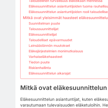
Taloudellinen turvallisuus eläkeikään mennessä
Eläkesuunnittelun asiantuntijoiden tuoma rauhallis
Eläkesuunnittelun asiantuntijoiden rooli taloudelli
Mitkä ovat yleisimmät haasteet eläkesuunnittel
Suunnitelman puute
Taloussuunnittelijat
Eläkesuunnittelijat
Taloudelliset epävarmuudet
Lainsäädännön muutokset
Eläkejärjestelmien monimutkaisuus
Varhaiseläkehaasteet
Tiedon puute
Riskienhallinta
Eläkesuunnittelun aikarajat
Mitkä ovat eläkesuunnittelun 
Eläkesuunnittelun asiantuntijat, kuten eläkesuu
varautumaan tulevaisuuden eläketuloihin. Hei