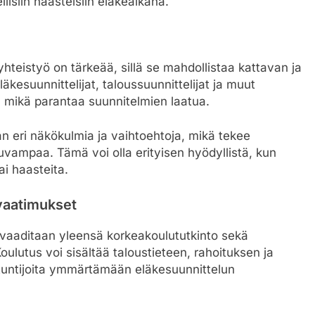
llisiin haasteisiin eläkeaikana.
yhteistyö on tärkeää, sillä se mahdollistaa kattavan ja
äkesuunnittelijat, taloussuunnittelijat ja muut
a, mikä parantaa suunnitelmien laatua.
n eri näkökulmia ja vaihtoehtoja, mikä tekee
vampaa. Tämä voi olla erityisen hyödyllistä, kun
ai haasteita.
svaatimukset
lta vaaditaan yleensä korkeakoulututkinto sekä
oulutus voi sisältää taloustieteen, rahoituksen ja
ntuntijoita ymmärtämään eläkesuunnittelun