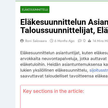
ELÄKESUUNNITTELU
Eläkesuunnittelun Asian
Taloussuunnittelijat, El
0
Roni Salovaara
6 Months Ago
14 Mins M
Eläkesuunnittelun asiantuntijat, kuten eläkesuu
arvokkaita neuvontapalveluja, jotka auttava
eläketuloihin. Heidän asiantuntemuksensa kat
lukien yksilöllinen eläkesuunnittelu,
sijoitusst
saavuttavat taloudelliset tavoitteensa eläkea
Key sections in the article: