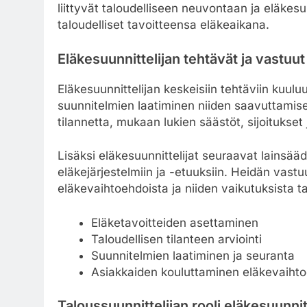
liittyvät taloudelliseen neuvontaan ja eläkes
taloudelliset tavoitteensa eläkeaikana.
Eläkesuunnittelijan tehtävät ja vastuut
Eläkesuunnittelijan keskeisiin tehtäviin kuul
suunnitelmien laatiminen niiden saavuttamisek
tilannetta, mukaan lukien säästöt, sijoitukset j
Lisäksi eläkesuunnittelijat seuraavat lainsää
eläkejärjestelmiin ja -etuuksiin. Heidän vast
eläkevaihtoehdoista ja niiden vaikutuksista t
Eläketavoitteiden asettaminen
Taloudellisen tilanteen arviointi
Suunnitelmien laatiminen ja seuranta
Asiakkaiden kouluttaminen eläkevaihto
Taloussuunnittelijan rooli eläkesuunni