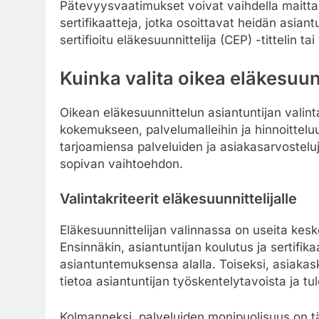
Pätevyysvaatimukset voivat vaihdella maittai
sertifikaatteja, jotka osoittavat heidän asia
sertifioitu eläkesuunnittelija (CEP) -tittelin ta
Kuinka valita oikea eläkesuun
Oikean eläkesuunnittelun asiantuntijan valinta
kokemukseen, palvelumalleihin ja hinnoitteluu
tarjoamiensa palveluiden ja asiakasarvosteluje
sopivan vaihtoehdon.
Valintakriteerit eläkesuunnittelijalle
Eläkesuunnittelijan valinnassa on useita kesk
Ensinnäkin, asiantuntijan koulutus ja sertifika
asiantuntemuksensa alalla. Toiseksi, asiaka
tietoa asiantuntijan työskentelytavoista ja tul
Kolmanneksi, palveluiden monipuolisuus on tär