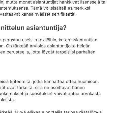
n, mutta monet asiantuntijat hankkivat lisenssejä tai
ntuntemuksensa. Tämä voi sisältää esimerkiksi
i vastaavat kansainväliset sertifikaatit.
nittelun asiantuntija?
 perustuu useisiin tekijöihin, kuten asiantuntijan
n. On tärkeää arvioida asiantuntijoita heidän
n perusteella, jotta löydät tarpeisiisi parhaiten
eisiä kriteereitä, jotka kannattaa ottaa huomioon.
atit ovat tärkeitä, sillä ne osoittavat hänen
skokemukset ja suositukset voivat antaa arvokasta
oksista.
keää. Hyvä eläkesuunnittelija tarjoaa räätälöityjä