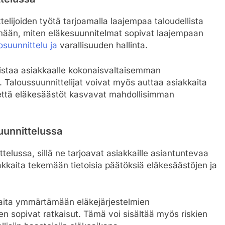
telijoiden työtä tarjoamalla laajempaa taloudellista
ään, miten eläkesuunnitelmat sopivat laajempaan
osuunnittelu ja
varallisuuden hallinta.
listaa asiakkaalle kokonaisvaltaisemman
 Taloussuunnittelijat voivat myös auttaa asiakkaita
että eläkesäästöt kasvavat mahdollisimman
uunnittelussa
elussa, sillä ne tarjoavat asiakkaille asiantuntevaa
kkaita tekemään tietoisia päätöksiä eläkesäästöjen ja
aita ymmärtämään eläkejärjestelmien
en sopivat ratkaisut. Tämä voi sisältää myös riskien