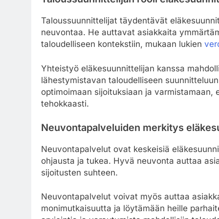
Taloussuunnittelijat täydentävät eläkesuunnit
neuvontaa. He auttavat asiakkaita ymmärtäm
taloudelliseen kontekstiin, mukaan lukien
ver
Yhteistyö eläkesuunnittelijan kanssa mahdol
lähestymistavan taloudelliseen suunnitteluun.
optimoimaan sijoituksiaan ja varmistamaan, 
tehokkaasti.
Neuvontapalveluiden merkitys eläkes
Neuvontapalvelut ovat keskeisiä eläkesuunnitt
ohjausta ja tukea. Hyvä neuvonta auttaa asia
sijoitusten suhteen.
Neuvontapalvelut voivat myös auttaa asiakk
monimutkaisuutta ja löytämään heille parhait