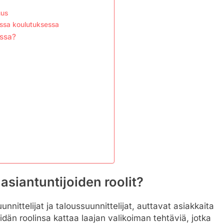
uus
sessa koulutuksessa
ussa?
asiantuntijoiden roolit?
nnittelijat ja taloussuunnittelijat, auttavat asiakkaita
dän roolinsa kattaa laajan valikoiman tehtäviä, jotka