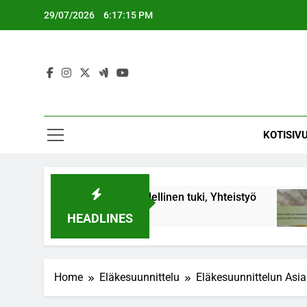
Skip
29/07/2026
6:17:15 PM
to
content
KOTISIV
rhesuhteet, Taloudellinen tuki, Yhteistyö
Eläke
6 Mont
HEADLINES
Home
Eläkesuunnittelu
Eläkesuunnittelun Asian