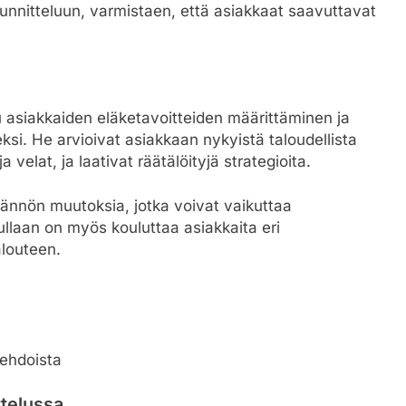
uunnitteluun, varmistaen, että asiakkaat saavuttavat
uu asiakkaiden eläketavoitteiden määrittäminen ja
si. He arvioivat asiakkaan nykyistä taloudellista
a velat, ja laativat räätälöityjä strategioita.
dännön muutoksia, jotka voivat vaikuttaa
uullaan on myös kouluttaa asiakkaita eri
alouteen.
ehdoista
ttelussa