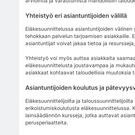
arviointia ja varautumista mahdollisiin taloude
Yhteistyö eri asiantuntijoiden välillä
Eläkesuunnittelussa asiantuntijoiden välinen 
tehokkaan palvelun tarjoamisen asiakkaille. El
asiantuntijat voivat jakaa tietoa ja resurssej
Yhteistyö voi myös auttaa asiakkaita saamaa
eläkesuunnittelusta joustavampaa ja mukautu
asiakkaat kohtaavat taloudellisia muutoksia t
Asiantuntijoiden koulutus ja pätevyy
Eläkesuunnittelijoilta ja taloussuunnittelijoi
erikoistumiskoulutusta eläkesuunnittelussa. K
lainsäädännön kursseja, jotka auttavat asia
perusperiaatteita.