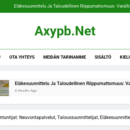
Eläkesuunnittelu Ja Taloudellinen Riippumattomuus: Varallis
Eläkesuunnittelu Ja Sijoitusstrategiat: 
Axypb.net
Eläkesuunnittelu Ja Eläkeoikeudet: Eläkejärjest
Sijoitusstrategiat Ja Perhesiteet: Per
U
OTA YHTEYS
MEIDÄN TARINAMME
SISÄLTÖ
KIELI
Eläkesuunnittelu Ja Taloudellinen Riippumattomuus: Varallis
Eläkesuunnittelu Ja Sijoitusstrategiat: 
Eläkesuunnittelu Ja Eläkeoikeudet: Eläkejärjest
suunnittelu Ja Taloudellinen Riippumattomuus: Varallisuuden ke
hs Ago
tuntijat: Neuvontapalvelut, Taloussuunnittelijat, Eläkesuunnittel