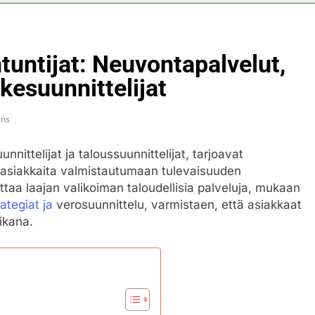
tuntijat: Neuvontapalvelut,
äkesuunnittelijat
ins
nnittelijat ja taloussuunnittelijat, tarjoavat
t asiakkaita valmistautumaan tulevaisuuden
taa laajan valikoiman taloudellisia palveluja, mukaan
rategiat ja
verosuunnittelu, varmistaen, että asiakkaat
ikana.