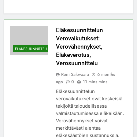
Eläkesuunnittelun
Verovaikutukset:
Verovähennykset,
ELÄKESUUNNITTELU
Eläkeverotus,
Verosuunnittelu
Roni Salovaara
6 months
ago
0
11 mins mins
Eläkesuunnittelun
verovaikutukset ovat keskeisiä
tekijöitä taloudellisessa
valmistautumisessa eläkeikään.
Verovähennykset voivat
merkittävästi alentaa
eläkesäästöjen kustannuksia,