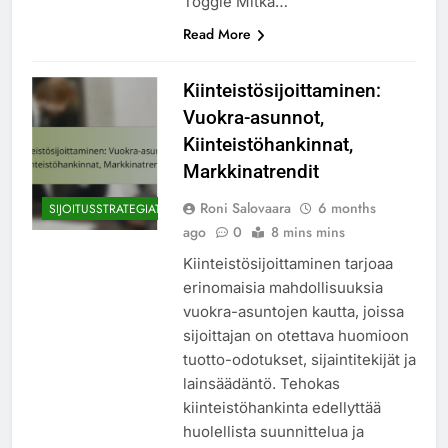
Toggle Mitkä…
Read More
Kiinteistösijoittaminen:
Vuokra-asunnot,
Kiinteistöhankinnat,
Markkinatrendit
Roni Salovaara
6 months
SIJOITUSSTRATEGIAT
ago
0
8 mins mins
Kiinteistösijoittaminen tarjoaa
erinomaisia mahdollisuuksia
vuokra-asuntojen kautta, joissa
sijoittajan on otettava huomioon
tuotto-odotukset, sijaintitekijät ja
lainsäädäntö. Tehokas
kiinteistöhankinta edellyttää
huolellista suunnittelua ja