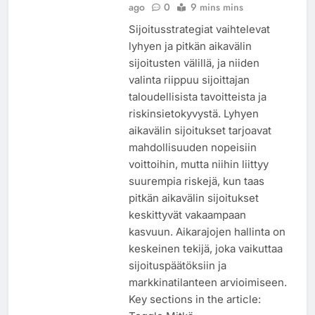
ago
0
9 mins mins
Sijoitusstrategiat vaihtelevat
lyhyen ja pitkän aikavälin
sijoitusten välillä, ja niiden
valinta riippuu sijoittajan
taloudellisista tavoitteista ja
riskinsietokyvystä. Lyhyen
aikavälin sijoitukset tarjoavat
mahdollisuuden nopeisiin
voittoihin, mutta niihin liittyy
suurempia riskejä, kun taas
pitkän aikavälin sijoitukset
keskittyvät vakaampaan
kasvuun. Aikarajojen hallinta on
keskeinen tekijä, joka vaikuttaa
sijoituspäätöksiin ja
markkinatilanteen arvioimiseen.
Key sections in the article: