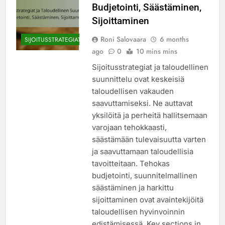
Budjetointi, Säästäminen,
Sijoittaminen
Roni Salovaara
6 months
SIJOITUSSTRATEGIAT
ago
0
10 mins mins
Sijoitusstrategiat ja taloudellinen
suunnittelu ovat keskeisiä
taloudellisen vakauden
saavuttamiseksi. Ne auttavat
yksilöitä ja perheitä hallitsemaan
varojaan tehokkaasti,
säästämään tulevaisuutta varten
ja saavuttamaan taloudellisia
tavoitteitaan. Tehokas
budjetointi, suunnitelmallinen
säästäminen ja harkittu
sijoittaminen ovat avaintekijöitä
taloudellisen hyvinvoinnin
edistämisessä. Key sections in