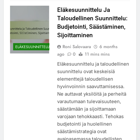
Eläkesuunnittelu Ja
Taloudellinen Suunnittelu:
Budjetointi, Säästäminen,
Sijoittaminen
Roni Salovaara
6 months
ELÄKESUUNNITTELU
ago
0
11 mins mins
Eläkesuunnittelu ja taloudellinen
suunnittelu ovat keskeisiä
elementtejä taloudellisen
hyvinvoinnin saavuttamisessa.
Ne auttavat yksilöitä ja perheitä
varautumaan tulevaisuuteen,
säästämään ja sijoittamaan
varojaan tehokkaasti. Tehokas
budjetointi ja huolellinen
säästämistrategia ovat
avainasemassa taloudellisten