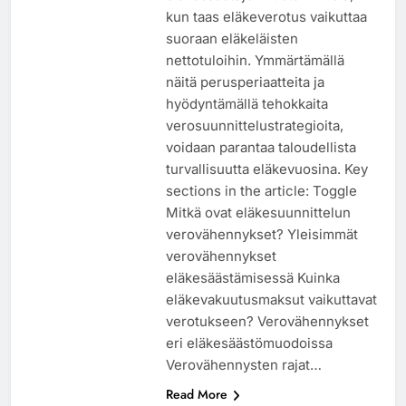
kun taas eläkeverotus vaikuttaa
suoraan eläkeläisten
nettotuloihin. Ymmärtämällä
näitä perusperiaatteita ja
hyödyntämällä tehokkaita
verosuunnittelustrategioita,
voidaan parantaa taloudellista
turvallisuutta eläkevuosina. Key
sections in the article: Toggle
Mitkä ovat eläkesuunnittelun
verovähennykset? Yleisimmät
verovähennykset
eläkesäästämisessä Kuinka
eläkevakuutusmaksut vaikuttavat
verotukseen? Verovähennykset
eri eläkesäästömuodoissa
Verovähennysten rajat…
Read More