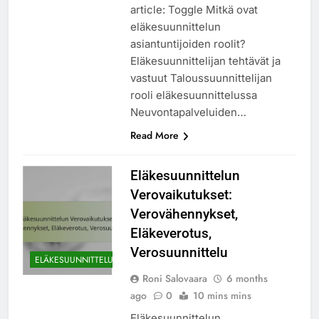
article: Toggle Mitkä ovat
eläkesuunnittelun
asiantuntijoiden roolit?
Eläkesuunnittelijan tehtävät ja
vastuut Taloussuunnittelijan
rooli eläkesuunnittelussa
Neuvontapalveluiden…
Read More
Eläkesuunnittelun
Verovaikutukset:
Verovähennykset,
Eläkeverotus,
Verosuunnittelu
ELÄKESUUNNITTELU
Roni Salovaara
6 months
ago
0
10 mins mins
Eläkesuunnittelun