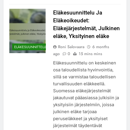
Eläkesuunnittelu Ja
Eläkeoikeudet:
Eläkejärjestelmät, Julkinen
eläke, Yksityinen eläke
Roni Salovaara
6 months
ELÄKESUUNNITTELU
ago
0
15 mins mins
Eläkesuunnittelu on keskeinen
osa taloudellista hyvinvointia,
sillä se varmistaa taloudellisen
turvallisuuden eläkkeellä.
Suomessa eläkejärjestelmät
jakautuvat pääasiassa julkisiin ja
yksityisiin järjestelmiin, joissa
julkinen eläke tarjoaa
peruseläkkeet ja yksityiset
järjestelmät täydentävät