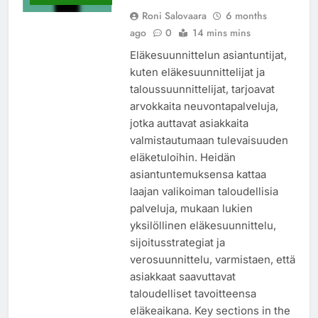
Roni Salovaara
6 months
ago
0
14 mins mins
Eläkesuunnittelun asiantuntijat,
kuten eläkesuunnittelijat ja
taloussuunnittelijat, tarjoavat
arvokkaita neuvontapalveluja,
jotka auttavat asiakkaita
valmistautumaan tulevaisuuden
eläketuloihin. Heidän
asiantuntemuksensa kattaa
laajan valikoiman taloudellisia
palveluja, mukaan lukien
yksilöllinen eläkesuunnittelu,
sijoitusstrategiat ja
verosuunnittelu, varmistaen, että
asiakkaat saavuttavat
taloudelliset tavoitteensa
eläkeaikana. Key sections in the