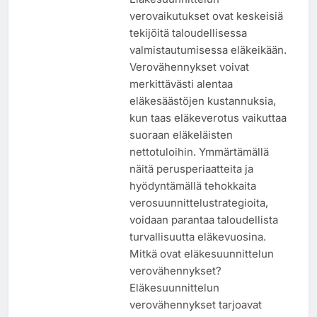
verovaikutukset ovat keskeisiä
tekijöitä taloudellisessa
valmistautumisessa eläkeikään.
Verovähennykset voivat
merkittävästi alentaa
eläkesäästöjen kustannuksia,
kun taas eläkeverotus vaikuttaa
suoraan eläkeläisten
nettotuloihin. Ymmärtämällä
näitä perusperiaatteita ja
hyödyntämällä tehokkaita
verosuunnittelustrategioita,
voidaan parantaa taloudellista
turvallisuutta eläkevuosina.
Mitkä ovat eläkesuunnittelun
verovähennykset?
Eläkesuunnittelun
verovähennykset tarjoavat