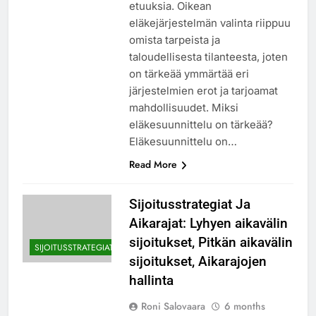
etuuksia. Oikean
eläkejärjestelmän valinta riippuu
omista tarpeista ja
taloudellisesta tilanteesta, joten
on tärkeää ymmärtää eri
järjestelmien erot ja tarjoamat
mahdollisuudet. Miksi
eläkesuunnittelu on tärkeää?
Eläkesuunnittelu on…
Read More
Sijoitusstrategiat Ja
Aikarajat: Lyhyen aikavälin
sijoitukset, Pitkän aikavälin
SIJOITUSSTRATEGIAT
sijoitukset, Aikarajojen
hallinta
Roni Salovaara
6 months