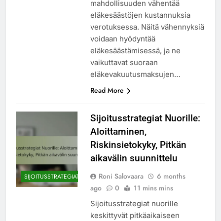
mahdollisuuden vähentää
eläkesäästöjen kustannuksia
verotuksessa. Näitä vähennyksiä
voidaan hyödyntää
eläkesäästämisessä, ja ne
vaikuttavat suoraan
eläkevakuutusmaksujen…
Read More
Sijoitusstrategiat Nuorille:
Aloittaminen,
Riskinsietokyky, Pitkän
aikavälin suunnittelu
Roni Salovaara
6 months
SIJOITUSSTRATEGIAT
ago
0
11 mins mins
Sijoitusstrategiat nuorille
keskittyvät pitkäaikaiseen