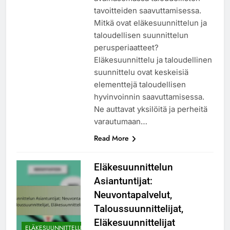
tavoitteiden saavuttamisessa.
Mitkä ovat eläkesuunnittelun ja
taloudellisen suunnittelun
perusperiaatteet?
Eläkesuunnittelu ja taloudellinen
suunnittelu ovat keskeisiä
elementtejä taloudellisen
hyvinvoinnin saavuttamisessa.
Ne auttavat yksilöitä ja perheitä
varautumaan…
Read More
Eläkesuunnittelun
Asiantuntijat:
Neuvontapalvelut,
Taloussuunnittelijat,
Eläkesuunnittelijat
ELÄKESUUNNITTELU