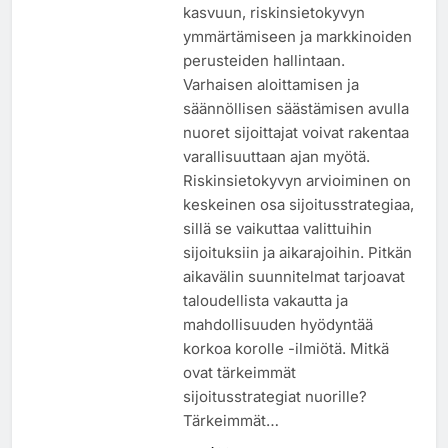
kasvuun, riskinsietokyvyn
ymmärtämiseen ja markkinoiden
perusteiden hallintaan.
Varhaisen aloittamisen ja
säännöllisen säästämisen avulla
nuoret sijoittajat voivat rakentaa
varallisuuttaan ajan myötä.
Riskinsietokyvyn arvioiminen on
keskeinen osa sijoitusstrategiaa,
sillä se vaikuttaa valittuihin
sijoituksiin ja aikarajoihin. Pitkän
aikavälin suunnitelmat tarjoavat
taloudellista vakautta ja
mahdollisuuden hyödyntää
korkoa korolle -ilmiötä. Mitkä
ovat tärkeimmät
sijoitusstrategiat nuorille?
Tärkeimmät…